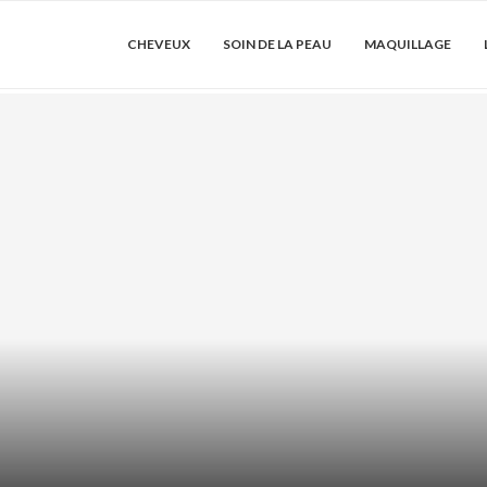
CHEVEUX
SOIN DE LA PEAU
MAQUILLAGE
DRATER LES
ACIDE AZÉLA
SER...