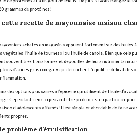
lie de protéines et a un goût délicieux. De plus, si vous mangez le t
 20 grammes de protéines!
 cette recette de mayonnaise maison cha
mayonniers achetés en magasin s’appuient fortement sur des huiles à
 végétales, l’huile de tournesol ou l’huile de canola. Bien que cela p
sont souvent très transformés et dépouillés de leurs nutriments natur
t pleins d’acides gras oméga-6 qui décrochent l’équilibre délicat de vo
’inflammation.
ais des options plus saines à l’épicerie qui utilisent de l’huile d’avocat
erge. Cependant, ceux-ci peuvent être prohibitifs, en particulier pour
aison d’adolescents affamés! Il est simple et abordable de faire vo
ients propres.
le problème d’émulsification