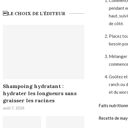
Commencez 
pendant en
LE CHOIX DE L’ÉDITEUR
haut, suiv
de côté.
Placez tou
besoin pou
Mélanger t
commencera
Goûtez et
ranch ou d
Shampoing hydratant :
et du worc
hydrater les longueurs sans
graisser les racines
Faits nutrition
août 7, 2026
Recette de mayo