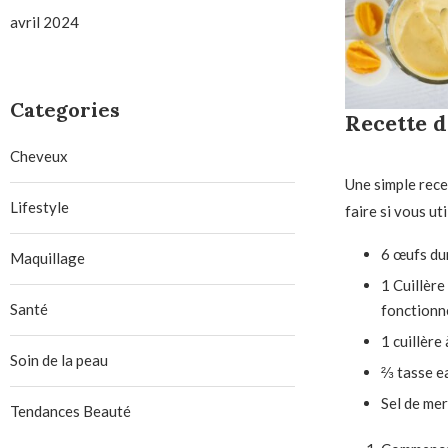
avril 2024
Categories
Recette d
Cheveux
Une simple rece
Lifestyle
faire si vous ut
6
œufs du
Maquillage
1
Cuillère
Santé
fonctionn
1
cuillère 
Soin de la peau
⅔
tasse
e
Sel de mer
Tendances Beauté