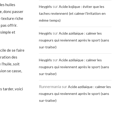
des huiles
sur
Heygirls
Acide kojique : éviter que les
ve, donc passer
taches reviennent (et calmer l’irritation en
e texture riche
même temps)
pas offrir.
simple et
sur
Heygirls
Acide azélaïque : calmer les
rougeurs qui reviennent après le sport (sans
sur-traiter)
cile de se faire
aration des
sur
Heygirls
Acide azélaïque : calmer les
’huile, soit
rougeurs qui reviennent après le sport (sans
sion se casse,
sur-traiter)
Runnermania
sur
Acide azélaïque : calmer les
s tarder, voici
rougeurs qui reviennent après le sport (sans
sur-traiter)