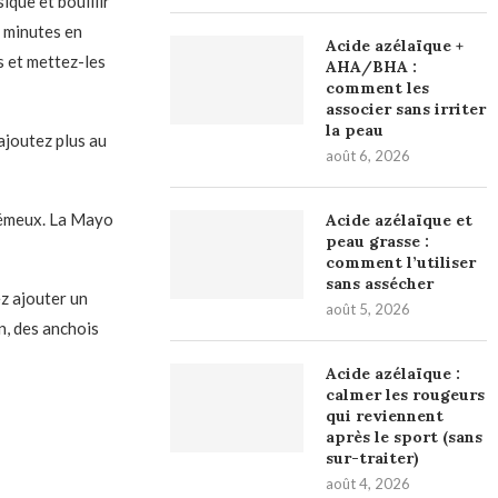
ique et bouillir
5 minutes en
Acide azélaïque +
fs et mettez-les
AHA/BHA :
comment les
associer sans irriter
la peau
ajoutez plus au
août 6, 2026
crémeux. La Mayo
Acide azélaïque et
peau grasse :
comment l’utiliser
sans assécher
z ajouter un
août 5, 2026
n, des anchois
Acide azélaïque :
calmer les rougeurs
qui reviennent
après le sport (sans
sur-traiter)
août 4, 2026