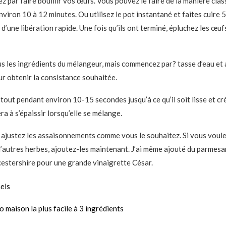
par faire bouillir vos œufs. Vous pouvez le faire de la manière class
viron 10 à 12 minutes. Ou utilisez le pot instantané et faites cuire 
i d’une libération rapide. Une fois qu’ils ont terminé, épluchez les œu
s les ingrédients du mélangeur, mais commencez par? tasse d’eau et 
r obtenir la consistance souhaitée.
out pendant environ 10-15 secondes jusqu’à ce qu’il soit lisse et 
 à s’épaissir lorsqu’elle se mélange.
 ajustez les assaisonnements comme vous le souhaitez. Si vous voule
’autres herbes, ajoutez-les maintenant. J’ai même ajouté du parmesa
estershire pour une grande vinaigrette César.
nels
 maison la plus facile à 3 ingrédients