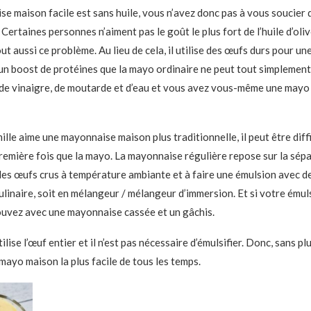
e maison facile est sans huile, vous n’avez donc pas à vous soucier 
Certaines personnes n’aiment pas le goût le plus fort de l’huile d’oli
out aussi ce problème. Au lieu de cela, il utilise des œufs durs pour un
un boost de protéines que la mayo ordinaire ne peut tout simplement 
de vinaigre, de moutarde et d’eau et vous avez vous-même une mayo 
lle aime une mayonnaise maison plus traditionnelle, il peut être diffi
 première fois que la mayo. La mayonnaise régulière repose sur la sép
des œufs crus à température ambiante et à faire une émulsion avec de l
ulinaire, soit en mélangeur / mélangeur d’immersion. Et si votre émul
uvez avec une mayonnaise cassée et un gâchis.
ilise l’œuf entier et il n’est pas nécessaire d’émulsifier. Donc, sans plu
 mayo maison la plus facile de tous les temps.