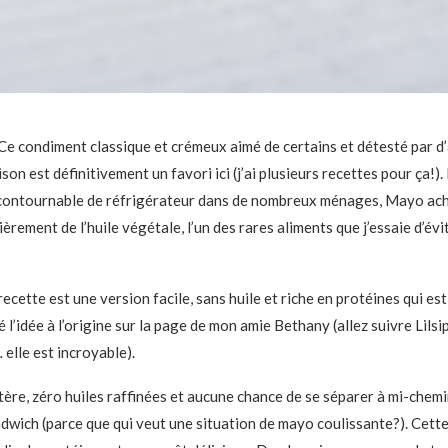
e condiment classique et crémeux aimé de certains et détesté par d’
n est définitivement un favori ici (j’ai plusieurs recettes pour ça!). E
incontournable de réfrigérateur dans de nombreux ménages, Mayo ac
èrement de l’huile végétale, l’un des rares aliments que j’essaie d’évi
ecette est une version facile, sans huile et riche en protéines qui est
vé l’idée à l’origine sur la page de mon amie Bethany (allez suivre Lilsi
 elle est incroyable).
stère, zéro huiles raffinées et aucune chance de se séparer à mi-chem
wich (parce que qui veut une situation de mayo coulissante?). Cet