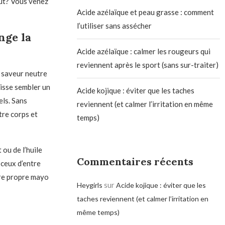
out? Vous venez
Acide azélaïque et peau grasse : comment
l’utiliser sans assécher
nge la
Acide azélaïque : calmer les rougeurs qui
reviennent après le sport (sans sur-traiter)
 saveur neutre
uisse sembler un
Acide kojique : éviter que les taches
els. Sans
reviennent (et calmer l’irritation en même
tre corps et
temps)
 ou de l’huile
Commentaires récents
 ceux d’entre
tre propre mayo
sur
Heygirls
Acide kojique : éviter que les
taches reviennent (et calmer l’irritation en
même temps)