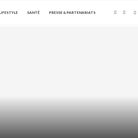
LIFESTYLE
SANTÉ
PRESSE & PARTENARIATS
Soin de la peau
ÏQUE + AHA/BHA : COMMENT LES
ASSOCIER...
août 6, 2026
0 Commentaire