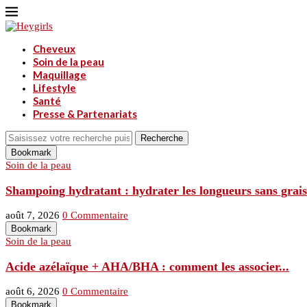
Cheveux
Soin de la peau
Maquillage
Lifestyle
Santé
Presse & Partenariats
Recherche
Bookmark
Soin de la peau
Shampoing hydratant : hydrater les longueurs sans graiss
août 7, 2026
0 Commentaire
Bookmark
Soin de la peau
Acide azélaïque + AHA/BHA : comment les associer...
août 6, 2026
0 Commentaire
Bookmark