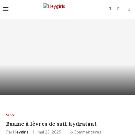
ACIDE AZÉLAÏQUE ET “ACNÉ FONGIQUE” :
POURQUOI ÇA...
Santé
Baume à lèvres de suif hydratant
Par
Heygirls
mai 23, 2025
6 Commentaires