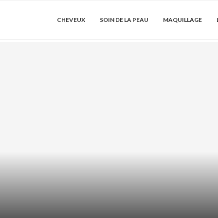
CHEVEUX
SOIN DE LA PEAU
MAQUILLAGE
DRATER LES
ACIDE AZÉLA
SER...