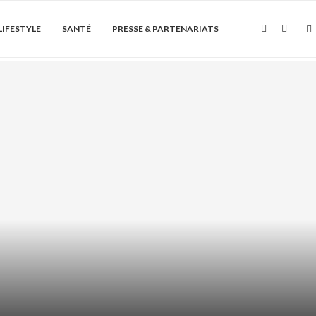
LIFESTYLE
SANTÉ
PRESSE & PARTENARIATS
Soin de la peau
ÏQUE + AHA/BHA : COMMENT LES
ASSOCIER...
août 6, 2026
0 Commentaire