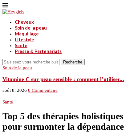
Cheveux
Soin de la peau
Maquillage
Lifestyle
Santé
Presse & Partenariats
Recherche
Soin de la peau
S
Vitamine C sur peau sensible : comment l’utiliser...
g
août 8, 2026
0 Commentaire
a
Santé
Top 5 des thérapies holistiques
pour surmonter la dépendance