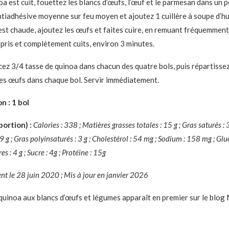
a est cuit, fouettez les blancs d’œufs, l’œuf et le parmesan dans un p
tiadhésive moyenne sur feu moyen et ajoutez 1 cuillère à soupe d’hui
 est chaude, ajoutez les œufs et faites cuire, en remuant fréquemment,
 pris et complètement cuits, environ 3 minutes.
acez 3/4 tasse de quinoa dans chacun des quatre bols, puis répartiss
les œufs dans chaque bol. Servir immédiatement.
on : 1 bol
portion) :
Calories : 338 ; Matières grasses totales : 15 g ; Gras saturés : 3
 g ; Gras polyinsaturés : 3 g ; Cholestérol : 54 mg ; Sodium : 158 mg ; Gluc
s : 4 g ; Sucre : 4g ; Protéine : 15g
ent le 28 juin 2020 ; Mis à jour en janvier 2026
e quinoa aux blancs d’œufs et légumes apparaît en premier sur le blog