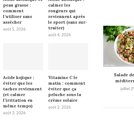
peau grasse :
calmer les
comment
rougeurs qui
l’utiliser sans
reviennent après
assécher
le sport (sans sur-
traiter)
août 5, 2026
août 4, 2026
Salade de
Acide kojique :
Vitamine C le
méditer
éviter que les
matin : comment
taches reviennent
éviter que ça
juillet 
(et calmer
peluche sous la
l’irritation en
crème solaire
même temps)
août 2, 2026
août 3, 2026