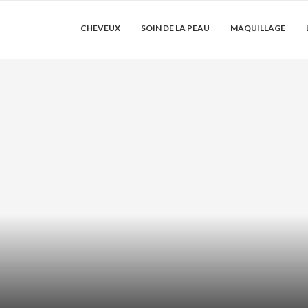
CHEVEUX
SOIN DE LA PEAU
MAQUILLAGE
LE : COMMENT
SHAMPOING
LONGU