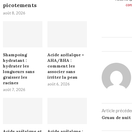
picotements
conf
août 8, 2026
Shampoing
Acide azélaïque +
hydratant :
AHA/BHA :
hydrater les
comment les
longueurs sans
associer sans
graisser les
irriter la peau
racines
août 6, 2026
août 7, 2026
Article précéde
Gruau de nuit 
Acide azélaïque et
Acide azélaïque :