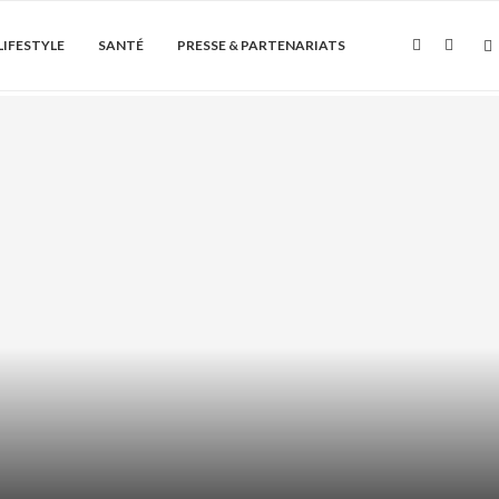
LIFESTYLE
SANTÉ
PRESSE & PARTENARIATS
Soin de la peau
 HYDRATANT : HYDRATER LES
EURS SANS GRAISSER...
août 7, 2026
0 Commentaire