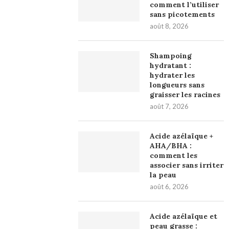
comment l’utiliser
sans picotements
août 8, 2026
Shampoing
hydratant :
hydrater les
longueurs sans
graisser les racines
août 7, 2026
Acide azélaïque +
AHA/BHA :
comment les
associer sans irriter
la peau
août 6, 2026
Acide azélaïque et
peau grasse :