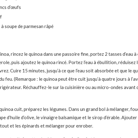
ancs d’œufs
f
s à soupe de parmesan râpé
inoa, rincez le quinoa dans une passoire fine, portez 2 tasses d’eau à 
role, puis ajoutez le quinoa rincé. Portez l’eau à ébullition, réduisez 
rez. Cuire 15 minutes, jusqu’à ce que l’eau soit absorbée et que le qu
du feu. (Remarque : le quinoa peut être cuit jusqu’à quatre jours à l’a
rigérateur. Réchauffez-le sur la cuisinière ou au micro-ondes avant 
quinoa cuit, préparez les légumes. Dans un grand bol à mélanger, fo
upe d’huile d’olive, le vinaigre balsamique et le sirop d’érable. Ajoute
tout et les épinards et mélanger pour enrober.