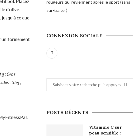
etit bol. Placez
rougeurs qui reviennent après le sport (sans
le d’olive.
sur-traiter)
 jusqu’à ce que
CONNEXION SOCIALE
ez uniformément
 g ; Gras
ides : 35g ;
POSTS RÉCENTS
 MyFitnessPal.
Vitamine C sur
peau sensible :