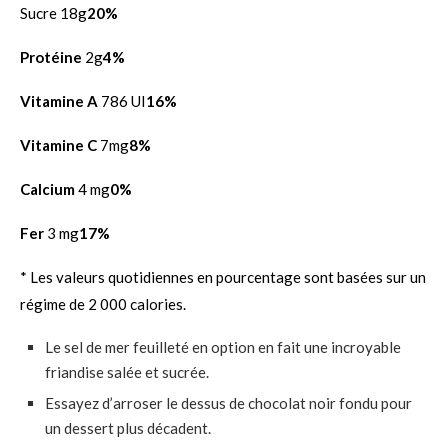
Sucre 18g
20%
Protéine
2g
4%
Vitamine A
786 UI
16%
Vitamine C
7mg
8%
Calcium
4 mg
0%
Fer
3 mg
17%
* Les valeurs quotidiennes en pourcentage sont basées sur un
régime de 2 000 calories.
Le sel de mer feuilleté en option en fait une incroyable
friandise salée et sucrée.
Essayez d’arroser le dessus de chocolat noir fondu pour
un dessert plus décadent.