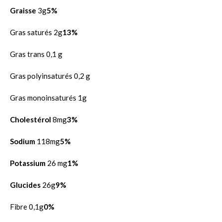
Graisse
3g
5%
Gras saturés 2g
13%
Gras trans 0,1 g
Gras polyinsaturés 0,2 g
Gras monoinsaturés 1g
Cholestérol
8mg
3%
Sodium
118mg
5%
Potassium
26 mg
1%
Glucides
26g
9%
Fibre 0,1g
0%