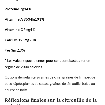
Protéine
7g
14%
Vitamine A
9534iu
191%
Vitamine C
3mg
4%
Calcium
195mg
20%
Fer
3mg
17%
* Les valeurs quotidiennes pour cent sont basées sur un
régime de 2000 calories.
Options de mélange: graines de chia, graines de lin, noix de
coco râpée, plumes de cacao, graines de citrouille, baies ou
beurre de noix
Réflexions finales sur la citrouille de la