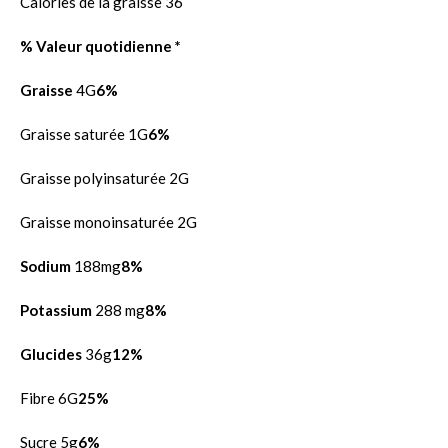
Calories de la graisse 36
% Valeur quotidienne *
Graisse
4G
6%
Graisse saturée 1G
6%
Graisse polyinsaturée 2G
Graisse monoinsaturée 2G
Sodium
188mg
8%
Potassium
288 mg
8%
Glucides
36g
12%
Fibre 6G
25%
Sucre 5g
6%