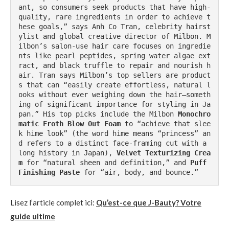
ant, so consumers seek products that have high-
quality, rare ingredients in order to achieve t
hese goals,” says Anh Co Tran, celebrity hairst
ylist and global creative director of Milbon. M
ilbon’s salon-use hair care focuses on ingredie
nts like pearl peptides, spring water algae ext
ract, and black truffle to repair and nourish h
air. Tran says Milbon’s top sellers are product
s that can “easily create effortless, natural l
ooks without ever weighing down the hair—someth
ing of significant importance for styling in Ja
pan.” His top picks include the Milbon 
Monochro
matic Froth Blow Out Foam
 to “achieve that slee
k hime look” (the word hime means “princess” an
d refers to a distinct face-framing cut with a 
long history in Japan), 
Velvet Texturizing Crea
m
 for “natural sheen and definition,” and 
Puff 
Finishing Paste
 for “air, body, and bounce.”
Lisez l’article complet ici:
Qu’est-ce que J-Bauty? Votre
guide ultime