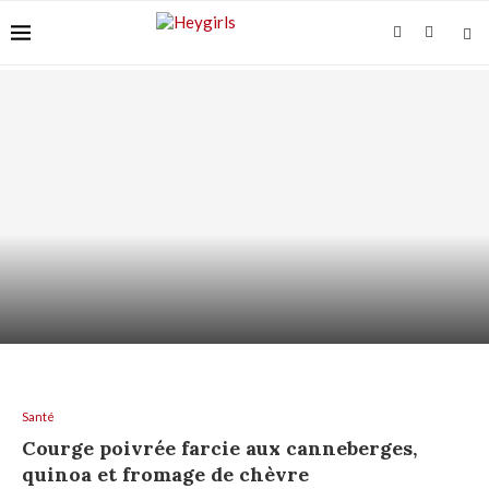
SHAMPOING HYDRATANT : HYDRATER LES
LONGUEURS SANS GRAISSER...
Santé
Courge poivrée farcie aux canneberges,
quinoa et fromage de chèvre