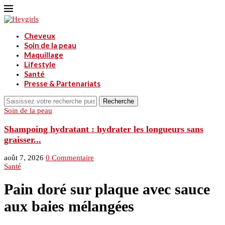
Cheveux
Soin de la peau
Maquillage
Lifestyle
Santé
Presse & Partenariats
Recherche
Soin de la peau
S
Shampoing hydratant : hydrater les longueurs sans
graisser...
a
août 7, 2026
0 Commentaire
Santé
Pain doré sur plaque avec sauce
aux baies mélangées