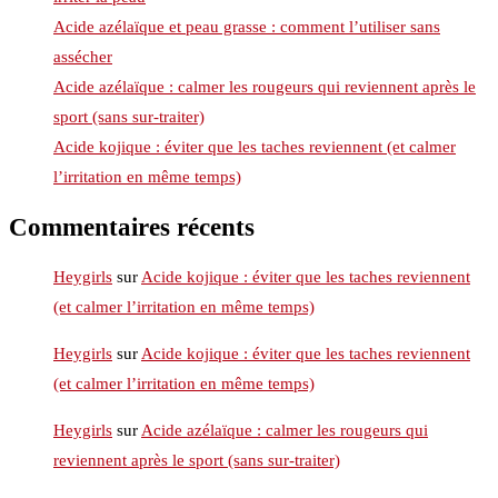
Acide azélaïque et peau grasse : comment l’utiliser sans
assécher
Acide azélaïque : calmer les rougeurs qui reviennent après le
sport (sans sur-traiter)
Acide kojique : éviter que les taches reviennent (et calmer
l’irritation en même temps)
Commentaires récents
Heygirls
sur
Acide kojique : éviter que les taches reviennent
(et calmer l’irritation en même temps)
Heygirls
sur
Acide kojique : éviter que les taches reviennent
(et calmer l’irritation en même temps)
Heygirls
sur
Acide azélaïque : calmer les rougeurs qui
reviennent après le sport (sans sur-traiter)