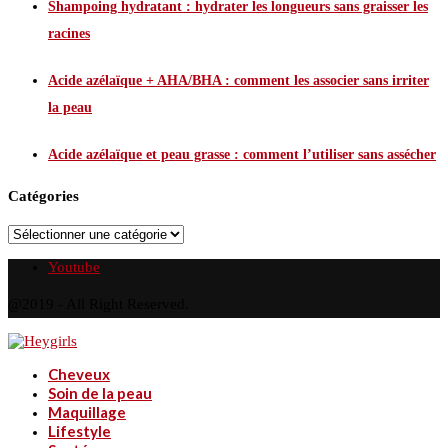
Shampoing hydratant : hydrater les longueurs sans graisser les
racines
Acide azélaïque + AHA/BHA : comment les associer sans irriter
la peau
Acide azélaïque et peau grasse : comment l’utiliser sans assécher
Catégories
Youtube
@2019 - All Right Reserved.
Cheveux
Soin de la peau
Maquillage
Lifestyle