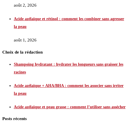
août 2, 2026
Acide azélaïque et rétinol : comment les combiner sans agresser
la peau
août 1, 2026
Choix de la rédaction
Shampoing hydratant : hydrater les longueurs sans graisser les
racines
Acide azélaïque + AHA/BHA : comment les associer sans irriter
la peau
Acide azélaïque et peau grasse : comment l’utiliser sans assécher
Posts récents