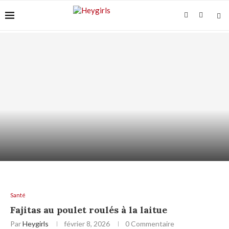
ACIDE AZÉLAÏQUE ET PEAU GRASSE : COMMENT
L’UTILISER...
Santé
Fajitas au poulet roulés à la laitue
Par
Heygirls
février 8, 2026
0 Commentaire