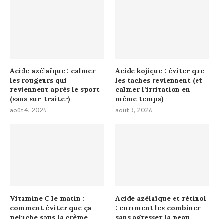
Acide azélaïque : calmer
Acide kojique : éviter que
les rougeurs qui
les taches reviennent (et
reviennent après le sport
calmer l’irritation en
(sans sur-traiter)
même temps)
août 4, 2026
août 3, 2026
Vitamine C le matin :
Acide azélaïque et rétinol
comment éviter que ça
: comment les combiner
peluche sous la crème
sans agresser la peau