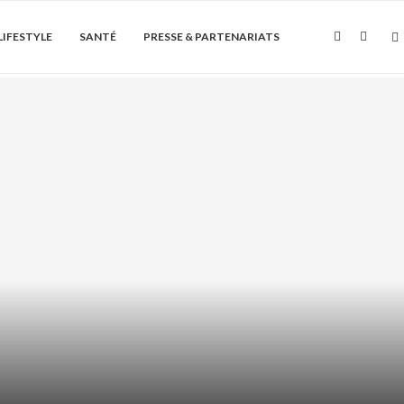
LIFESTYLE
SANTÉ
PRESSE & PARTENARIATS
Soin de la peau
ÏQUE + AHA/BHA : COMMENT LES
ASSOCIER...
août 6, 2026
0 Commentaire