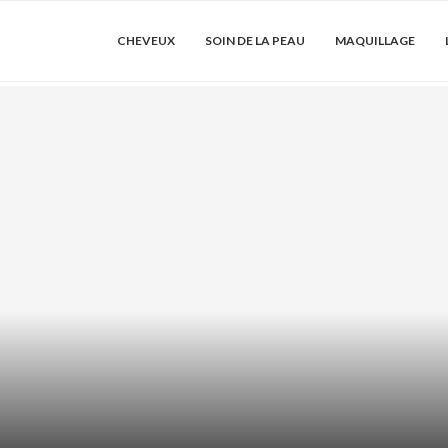
CHEVEUX
SOIN DE LA PEAU
MAQUILLAGE
DRATER LES
ACIDE AZÉLA
SER...