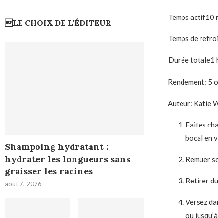
m
Temps actif
10
LE CHOIX DE L’ÉDITEUR
Temps de refro
h
Durée totale
1
Rendement:
5
o
Auteur:
Katie W
Faites cha
bocal en v
Shampoing hydratant :
hydrater les longueurs sans
Remuer soi
graisser les racines
Retirer du
août 7, 2026
Versez dan
ou jusqu’à 