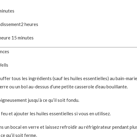
inutes
minutes
heures
idissement
2
heures
eure
minutes
heure
15
minutes
nces
ells
uffer tous les ingrédients (sauf les huiles essentielles) au bain-mari
erre ou un bol au-dessus d’une petite casserole d’eau bouillante.
gneusement jusqu’à ce qu’il soit fondu.
 feu et ajouter les huiles essentielles si vous en utilisez.
s un bocal en verre et laissez refroidir au réfrigérateur pendant plu
ce qu’il soit ferme.