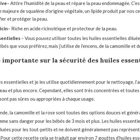
live
– Attire l’humidité de la peau et répare la peau endommagée. C’e
 majeure de squalène d’origine végétale, un lipide produit par nos ce
fier et protéger la peau.
icin
– Riche en acide ricinoléique et protecteur de la peau.
sentielles
– Vous pouvez utiliser toutes les huiles essentielles dilué
ébés que vous préférez, mais j’utilise de l’encens, de la camomille et de
mportante sur la sécurité des huiles essent
es essentielles et je les utilise quotidiennement pour le nettoyage, l
peau et plus encore. Cependant, elles sont très concentrées et toutes 
 sont pas sûres ou appropriées à chaque usage.
vande, la camomille et la rose sont toutes des options douces et géné
me sans danger pour les bébés de 3 mois et plus. Les huiles essentie
iluées pour les tout-petits et ne doivent généralement pas représent
 Pour cette recette cela se traduit par environ 7 gouttes d’huiles ess