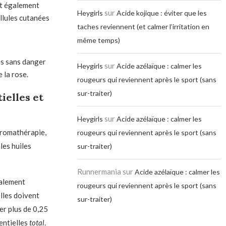
st également
sur
Heygirls
Acide kojique : éviter que les
llules cutanées
taches reviennent (et calmer l’irritation en
même temps)
es sans danger
sur
Heygirls
Acide azélaïque : calmer les
 la rose.
rougeurs qui reviennent après le sport (sans
sur-traiter)
ielles et
sur
Heygirls
Acide azélaïque : calmer les
’aromathérapie,
rougeurs qui reviennent après le sport (sans
les huiles
sur-traiter)
Runnermania
sur
Acide azélaïque : calmer les
ralement
rougeurs qui reviennent après le sport (sans
lles doivent
sur-traiter)
er plus de 0,25
entielles
total
.