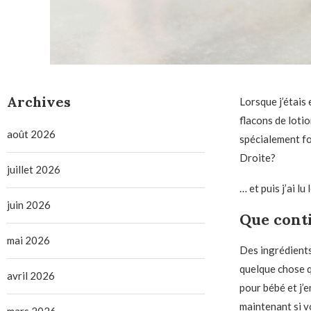
Archives
Lorsque j’étais
flacons de lotio
août 2026
spécialement for
Droite?
juillet 2026
… et puis j’ai lu
juin 2026
Que conti
mai 2026
Des ingrédients 
quelque chose q
avril 2026
pour bébé et j’e
maintenant si v