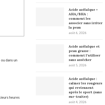
Acide azélaïque +
AHA/BHA :
comment les
associer sans irriter
la peau
août 6, 2026
Acide azélaïque et
peau grasse :
comment l’utiliser
sans assécher
e ou dans un
août 5, 2026
Acide azélaïque :
calmer les rougeurs
qui reviennent
après le sport (sans
sur-traiter)
sieurs heures
août 4, 2026