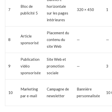
Bloc de
horizontale
7
320 × 450
1
publicité 5
sur les pages
intérieures
Placement du
Article
8
contenu du
—
—
sponsorisé
site Web
Publication
Site Web et
9
vidéo
promotion
—
3
sponsorisée
sociale
Marketing
Campagne de
Bannière
10
10 
par e-mail
newsletter
personnalisée