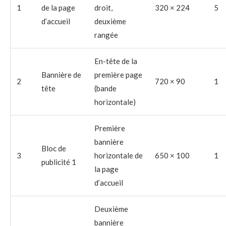
1
de la page
droit,
320 × 224
5
d’accueil
deuxième
rangée
En-tête de la
Bannière de
première page
2
720 × 90
1
tête
(bande
horizontale)
Première
bannière
Bloc de
3
horizontale de
650 × 100
1
publicité 1
la page
d’accueil
Deuxième
bannière