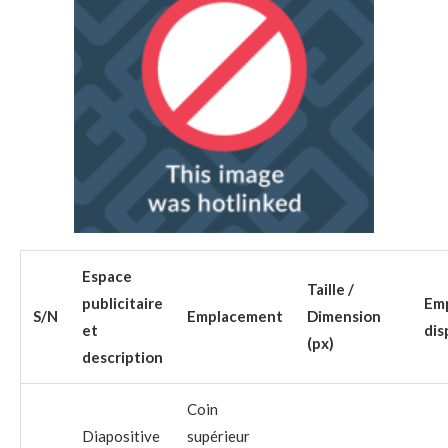
Espace
Taille /
publicitaire
Em
S/N
Emplacement
Dimension
et
dis
(px)
description
Coin
Diapositive
supérieur