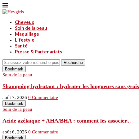
Cheveux
Soin de la peau
Maquillage
Lifestyle
Santé
Presse & Partenariats
Recherche
Bookmark
Soin de la peau
Shampoing hydratant : hydrater les longueurs sans graiss
août 7, 2026
0 Commentaire
Bookmark
Soin de la peau
Acide azélaïque + AHA/BHA : comment les associer...
août 6, 2026
0 Commentaire
Bookmark