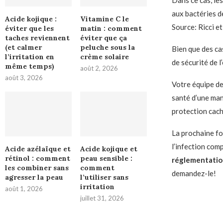
Dans ce cas, le
aux bactéries de
Acide kojique :
Vitamine C le
Source: Ricci et 
éviter que les
matin : comment
taches reviennent
éviter que ça
(et calmer
peluche sous la
Bien que des ca
l’irritation en
crème solaire
de sécurité de l
même temps)
août 2, 2026
août 3, 2026
Votre équipe de
santé d’une man
protection cach
La prochaine fo
l’infection co
Acide azélaïque et
Acide kojique et
rétinol : comment
peau sensible :
réglementatio
les combiner sans
comment
demandez-le!
agresser la peau
l’utiliser sans
irritation
août 1, 2026
juillet 31, 2026