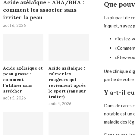
Acide azélaïque + AHA/BHA :
Que pouve
comment les associer sans
irriter la peau
La plupart de ce
août 6, 2026
inquiet, n’ayez
«Testez-v
«Comment 
«Êtes-vou
Acide azélaïque et
Acide azélaïque :
Une clinique dig
peau grasse :
calmer les
partie de votre 
comment
rougeurs qui
l’utiliser sans
reviennent après
assécher
le sport (sans sur-
Y a-t-il e
traiter)
août 5, 2026
août 4, 2026
Dans de rares c
notable est un c
maladie des lég