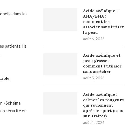
Acide azélaïque +
onella dans les
AHA/BHA :
comment les
associer sans irriter
la peau
août 6, 2026
s patients. Ils
.
Acide azélaïque et
peau grasse :
comment l’utiliser
sans assécher
table
août 5, 2026
Acide azélaïque :
calmer les rougeurs
un
«Schéma
qui reviennent
en sécurité et
après le sport (sans
sur-traiter)
août 4, 2026