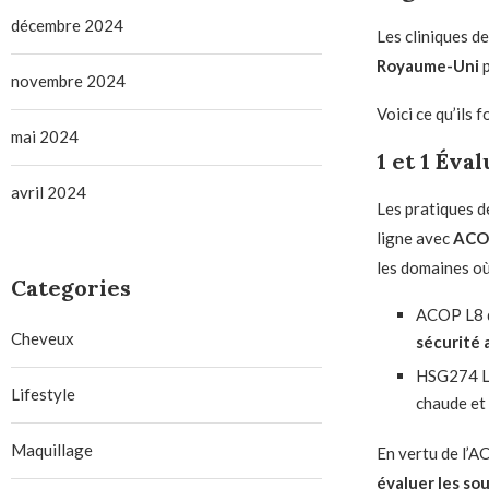
décembre 2024
Les cliniques d
Royaume-Uni
p
novembre 2024
Voici ce qu’ils 
mai 2024
1 et 1
Éval
avril 2024
Les pratiques d
ligne avec
ACOP
les domaines où
Categories
ACOP L8 d
Cheveux
sécurité 
HSG274 La
Lifestyle
chaude et 
Maquillage
En vertu de l’A
évaluer les so