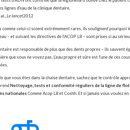
s tests d’ADN ont confirmé que la légionella trouvée chez le patient 
s lignes d’eau de la clinique dentaire.
al.,
Le lancet
2012
s comme celui-ci soient extrêmement rares, ils soulignent pourquoi 
’eau – et suivant les directives de l’ACOP L8 – sont prises si au sérieu
ntaire est responsable de plus que des dents propres – ils sauvent 
ière que vous ne voyez pas. L’eau propre et sûre est l’une de ces cou
ées.
is que vous êtes dans la chaise dentaire, sachez que le contrôle appr
mprend
Nettoyage, tests et conformité réguliers de la ligne de flot
ns nationales
Comme Acop L8 et Coshh. Et si jamais vous voulez en s