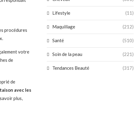
correspondait
Lifestyle
(11)
Maquillage
(212)
les procédures
x.
Santé
(510)
également votre
Soin de la peau
(221)
ches de
Tendances Beauté
(317)
oprié de
taison avec les
avoir plus,