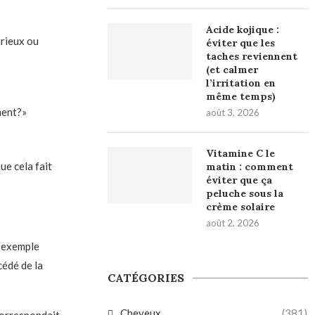
Acide kojique :
urieux ou
éviter que les
taches reviennent
(et calmer
l’irritation en
même temps)
ment?»
août 3, 2026
Vitamine C le
ue cela fait
matin : comment
éviter que ça
peluche sous la
crème solaire
août 2, 2026
n exemple
cédé de la
CATÉGORIES
Cheveux
(381)