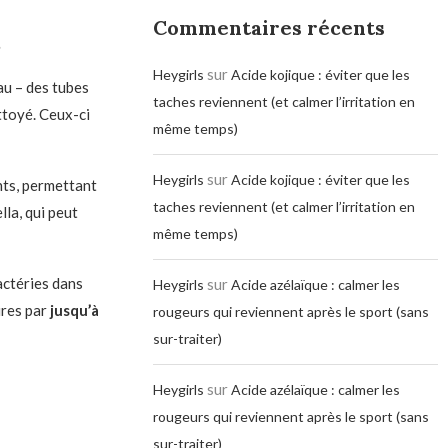
Commentaires récents
s
sur
Heygirls
Acide kojique : éviter que les
au – des tubes
taches reviennent (et calmer l’irritation en
ttoyé. Ceux-ci
même temps)
sur
Heygirls
Acide kojique : éviter que les
ents, permettant
taches reviennent (et calmer l’irritation en
lla, qui peut
même temps)
actéries dans
sur
Heygirls
Acide azélaïque : calmer les
ûres par
jusqu’à
rougeurs qui reviennent après le sport (sans
sur-traiter)
sur
Heygirls
Acide azélaïque : calmer les
rougeurs qui reviennent après le sport (sans
sur-traiter)