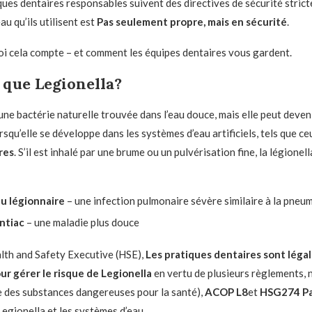
iques dentaires responsables suivent des directives de sécurité stric
au qu’ils utilisent est
Pas seulement propre, mais en sécurité
.
 cela compte – et comment les équipes dentaires vous gardent.
 que Legionella?
une bactérie naturelle trouvée dans l’eau douce, mais elle peut deven
rsqu’elle se développe dans les systèmes d’eau artificiels, tels que c
res
. S’il est inhalé par une brume ou un pulvérisation fine, la légionel
u légionnaire
– une infection pulmonaire sévère similaire à la pneu
ntiac
– une maladie plus douce
lth and Safety Executive (HSE),
Les pratiques dentaires sont lég
ur gérer le risque de Legionella
en vertu de plusieurs règlements,
 des substances dangereuses pour la santé),
ACOP L8
et
HSG274 Pa
Legionella et les systèmes d’eau