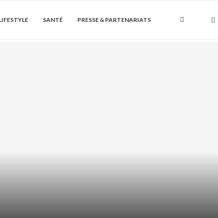
LIFESTYLE
SANTÉ
PRESSE & PARTENARIATS
Soin de la peau
QUE ET PEAU GRASSE : COMMENT
L’UTILISER...
août 5, 2026
0 Commentaire