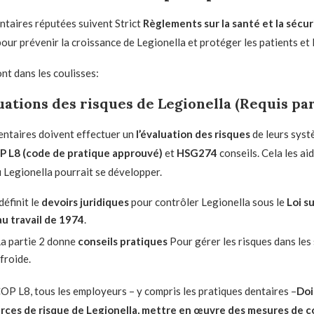
entaires réputées suivent Strict
Règlements sur la santé et la sécur
our prévenir la croissance de Legionella et protéger les patients et 
font dans les coulisses:
uations des risques de Legionella
(Requis par 
entaires doivent effectuer un
l’évaluation des risques
de leurs syst
 L8 (code de pratique approuvé)
et
HSG274
conseils. Cela les aid
 Legionella pourrait se développer.
éfinit le
devoirs juridiques
pour contrôler Legionella sous le
Loi su
au travail de 1974
.
 partie 2 donne
conseils pratiques
Pour gérer les risques dans les
froide.
COP L8, tous les employeurs – y compris les pratiques dentaires –
Doi
urces de risque de Legionella, mettre en œuvre des mesures de c