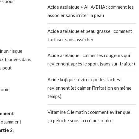
tes pour
Acide azélaïque + AHA/BHA : comment les
associer sans irriter la peau
Acide azélaïque et peau grasse : comment
l’utiliser sans assécher
ir un risque
Acide azélaïque : calmer les rougeurs qui
eux trouvés dans
reviennent après le sport (sans sur-traiter)
la peut
Acide kojique : éviter que les taches
reviennent (et calmer l’irritation en même
monie
temps)
Vitamine C le matin : comment éviter que
alement
ça peluche sous la crème solaire
 notamment
rtie 2
.