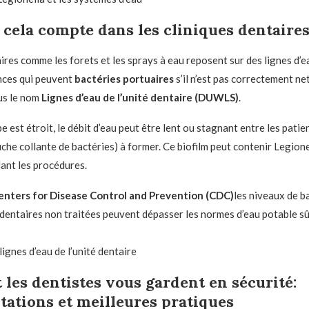
cela compte dans les cliniques dentaire
aires comme les forets et les sprays à eau reposent sur des lignes d’e
nces qui peuvent
bactéries portuaires
s’il n’est pas correctement ne
us le nom
Lignes d’eau de l’unité dentaire (DUWLS)
.
e est étroit, le débit d’eau peut être lent ou stagnant entre les pati
che collante de bactéries) à former. Ce biofilm peut contenir Legione
dant les procédures.
enters for Disease Control and Prevention (CDC)
les niveaux de b
u dentaires non traitées peuvent dépasser les normes d’eau potable s
lignes d’eau de l’unité dentaire
es dentistes vous gardent en sécurité:
ations et meilleures pratiques