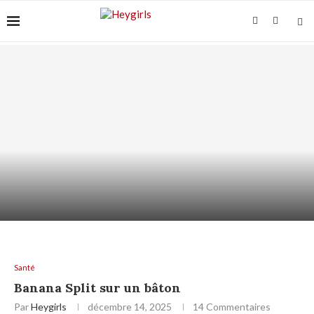
VITAMINE C SUR PEAU SENSIBLE : COMMENT
L’UTILISER...
Santé
Banana Split sur un bâton
Par
Heygirls
décembre 14, 2025
14 Commentaires