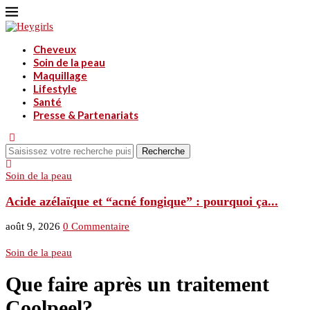
Cheveux
Soin de la peau
Maquillage
Lifestyle
Santé
Presse & Partenariats
Recherche
Soin de la peau
S
Acide azélaïque et “acné fongique” : pourquoi ça...
V
août 9, 2026
0 Commentaire
a
Soin de la peau
Que faire après un traitement
Coolpeel?