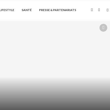
LIFESTYLE
SANTÉ
PRESSE & PARTENARIATS
Soin de la peau
 HYDRATANT : HYDRATER LES
EURS SANS GRAISSER...
août 7, 2026
0 Commentaire