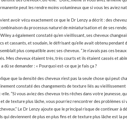
rmanente peut les rendre moins volumineux que si vous les aviez natu
vient avoir vécu exactement ce que le Dr Lenzy a décrit : des cheveu
combinaison du processus naturel de miniaturisation et de ses rend
Wiley a également constaté qu’en vieillissant, ses cheveux changeaie
cs et cassants, et soudain, le défrisant qu’elle avait obtenu pendant
 semblait plus compatible avec ses cheveux. “Je n’avais pas ces beau
sés. Mes cheveux étaient très, très courts et ils étaient cassés et abîm
 a dû se demander : « Pourquoi est-ce que je fais ça ?
lique que la densité des cheveux n’est pas la seule chose qui peut c
tainement constaté des changements de texture liés au vieillissement 
-elle. “Si vous aviez des cheveux très rêches dans votre jeunesse, q
 et de texture plus lâche, vous pourriez rencontrer des problèmes si
cheveux.” Le Dr Lenzy ajoute que le principal risque de continuer à d
 qui deviennent de plus en plus fins et de texture plus lâche est la p