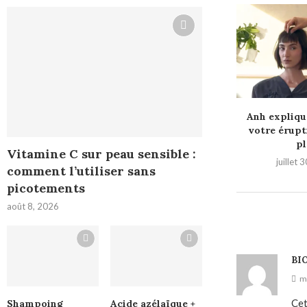
Anh expliqu
votre érupt
pl
Vitamine C sur peau sensible :
juillet 
comment l’utiliser sans
picotements
août 8, 2026
BI
ma
Cet
Shampoing
Acide azélaïque +