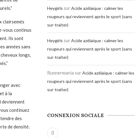
rels.”
sur
Heygirls
Acide azélaïque : calmer les
rougeurs qui reviennent après le sport (sans
x clairsemés
sur-traiter)
ez-vous continus
nt. Ils sont
sur
Heygirls
Acide azélaïque : calmer les
 des années sans
rougeurs qui reviennent après le sport (sans
x cheveux longs,
sur-traiter)
és.”
Runnermania
sur
Acide azélaïque : calmer les
rougeurs qui reviennent après le sport (sans
hanger avec
sur-traiter)
et à la
ui deviennent
 vous continuez
CONNEXION SOCIALE
étendre des
erte de densité.