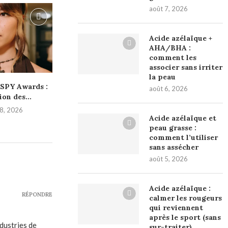
août 7, 2026
Acide azélaïque +
AHA/BHA :
comment les
associer sans irriter
la peau
ESPY Awards :
août 6, 2026
ion des...
 18, 2026
Acide azélaïque et
peau grasse :
comment l’utiliser
sans assécher
août 5, 2026
Acide azélaïque :
RÉPONDRE
calmer les rougeurs
qui reviennent
après le sport (sans
ndustries de
sur-traiter)