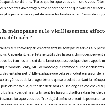
capotable», dit-elle. “Parce que lorsque vous vieillissez, vous n’êtes
Vous acceptez davantage votre apparence et ce que vous ressentez, 
es plus jeune, en essayant de suivre les tendances et d’avoir de long
a ménopause et le vieillissement affect
ux défrisés ?
usés aux cheveux par les défrisants ne sont pas réservés aux pers
 plus. Cependant, les effets négatifs des lisseurs chimiques peuvent 
rsque les femmes entrent dans la ménopause, quelque chose appelé m
plique Yolanda Lenzy, MD, dermatologue certifiée du Massachusetts. 
eux devient plus petit.” Elle explique que cela se produit en raison de la
œstrogènes et de la progestérone qui se produit pendant la ménopau
 plus clairsemés. Ajoutez des défrisants au mélange et vos cheveux
plus fins. «Les défrisants brisent les liaisons disulfure dans les chev
ites, mais lorsque vous souffrez déjà d’amincissement, la permanente
a densité des cheveux», dit-elle. “Donc, même si vous avez la même qu