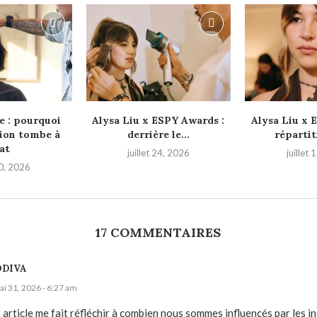
e : pourquoi
Alysa Liu x ESPY Awards :
Alysa Liu x 
ion tombe à
derrière le...
répartit
at
juillet 24, 2026
juillet
30, 2026
17 COMMENTAIRES
ODIVA
i 31, 2026 - 6:27 am
 article me fait réfléchir à combien nous sommes influencés par les i