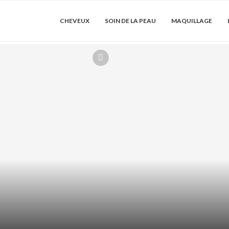
CHEVEUX
SOIN DE LA PEAU
MAQUILLAGE
LE : COMMENT
SHAMPOING
LONGU