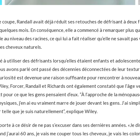
 coupe, Randall avait déjà réduit ses retouches de défrisant à deux f
s quelques mois. En conséquence, elle a commencé à remarquer plus qu
e au niveau des racines, ce qui lui a fait réaliser qu’elle ne savait pas
es cheveux naturels.
à utiliser des défrisants lorsqu’elles étaient enfants et adolescente
us avons parlé ont passé des décennies déconnectées de leur texture
curiosité est devenue une raison suffisante pour rencontrer à nouvea
ley, Forcer, Randall et Richards ont également constaté que l’âge v
t pour ce que les gens pensaient d’eux. “À l’approche de la ménopaus
siques, j’en ai eu vraiment marre de jouer devant les gens. J’ai sim
telle que je suis naturellement”, explique Wiley.
orte à ce désir de ne pas s’excuser dans ses dernières années. «Je di
nd j’aurai 60 ans, je vais me couper tous les cheveux, je vais les colo