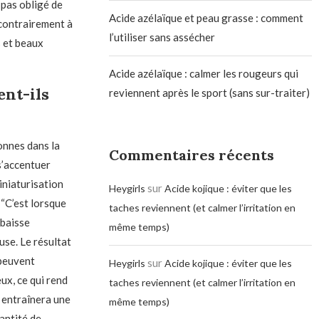
 pas obligé de
Acide azélaïque et peau grasse : comment
contrairement à
l’utiliser sans assécher
s et beaux
Acide azélaïque : calmer les rougeurs qui
ent-ils
reviennent après le sport (sans sur-traiter)
onnes dans la
Commentaires récents
s’accentuer
iniaturisation
sur
Heygirls
Acide kojique : éviter que les
“C’est lorsque
taches reviennent (et calmer l’irritation en
 baisse
même temps)
se. Le résultat
 peuvent
sur
Heygirls
Acide kojique : éviter que les
eux, ce qui rend
taches reviennent (et calmer l’irritation en
 entraînera une
même temps)
antité de