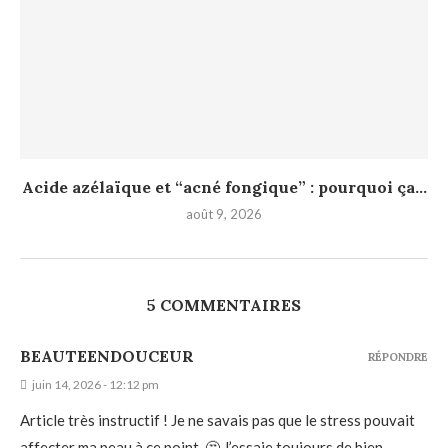
Acide azélaïque et “acné fongique” : pourquoi ça...
août 9, 2026
5 COMMENTAIRES
BEAUTEENDOUCEUR
RÉPONDRE
juin 14, 2026 - 12:12 pm
Article très instructif ! Je ne savais pas que le stress pouvait
affecter ma peau à ce point. 🤔 J’essaie toujours de bien