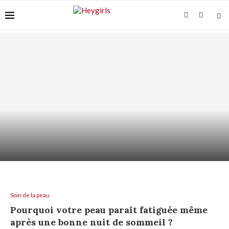
ACIDE AZÉLAÏQUE ET “ACNÉ FONGIQUE” :
POURQUOI ÇA...
Soin de la peau
Pourquoi votre peau paraît fatiguée même
après une bonne nuit de sommeil ?