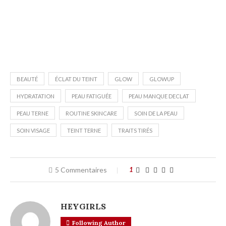
BEAUTÉ
ÉCLAT DU TEINT
GLOW
GLOWUP
HYDRATATION
PEAU FATIGUÉE
PEAU MANQUE DECLAT
PEAU TERNE
ROUTINE SKINCARE
SOIN DE LA PEAU
SOIN VISAGE
TEINT TERNE
TRAITS TIRÉS
5 Commentaires
1
HEYGIRLS
Following Author