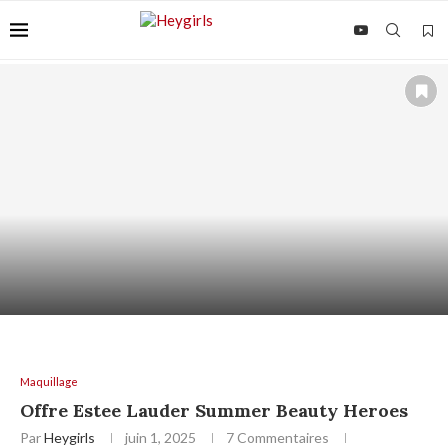
VITAMINE C SUR PEAU SENSIBLE : COMMENT
L’UTILISER...
Maquillage
Offre Estee Lauder Summer Beauty Heroes
Par
Heygirls
juin 1, 2025
7 Commentaires