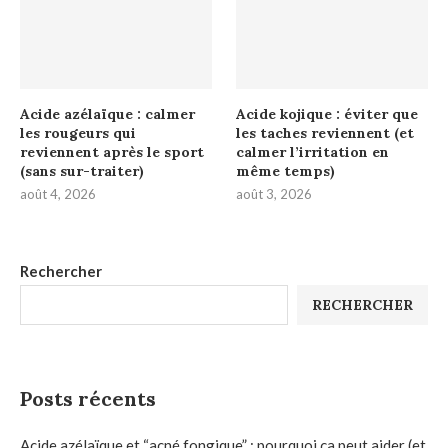
Acide azélaïque : calmer
Acide kojique : éviter que
les rougeurs qui
les taches reviennent (et
reviennent après le sport
calmer l’irritation en
(sans sur-traiter)
même temps)
août 4, 2026
août 3, 2026
Rechercher
RECHERCHER
Posts récents
Acide azélaïque et “acné fongique” : pourquoi ça peut aider (et