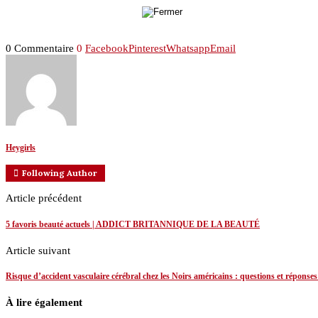
0 Commentaire
0
Facebook
Pinterest
Whatsapp
Email
Heygirls
Following Author
Article précédent
5 favoris beauté actuels | ADDICT BRITANNIQUE DE LA BEAUTÉ
Article suivant
Risque d’accident vasculaire cérébral chez les Noirs américains : questions et réponses
À lire également