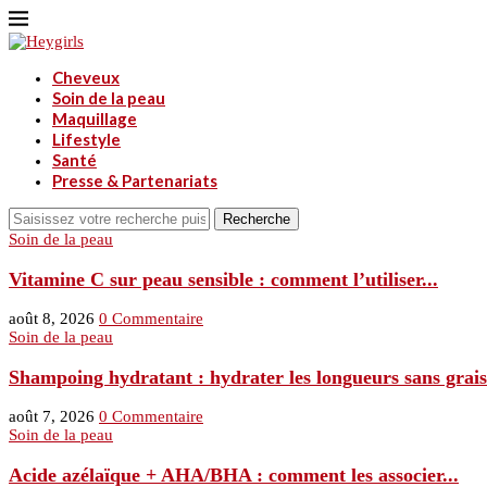
Cheveux
Soin de la peau
Maquillage
Lifestyle
Santé
Presse & Partenariats
Recherche
Soin de la peau
Vitamine C sur peau sensible : comment l’utiliser...
août 8, 2026
0 Commentaire
Soin de la peau
Shampoing hydratant : hydrater les longueurs sans graiss
août 7, 2026
0 Commentaire
Soin de la peau
Acide azélaïque + AHA/BHA : comment les associer...