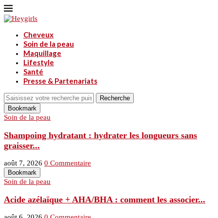
Cheveux
Soin de la peau
Maquillage
Lifestyle
Santé
Presse & Partenariats
Recherche
Bookmark
Soin de la peau
Shampoing hydratant : hydrater les longueurs sans
graisser...
août 7, 2026
0 Commentaire
Bookmark
Soin de la peau
Acide azélaïque + AHA/BHA : comment les associer...
août 6, 2026
0 Commentaire