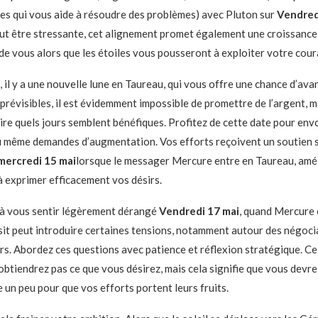
tes qui vous aide à résoudre des problèmes) avec Pluton sur
Vendredi
eut être stressante, cet alignement promet également une croissance 
 de vous alors que les étoiles vous pousseront à exploiter votre cour
, il y a une nouvelle lune en Taureau, qui vous offre une chance d’avan
prévisibles, il est évidemment impossible de promettre de l’argent, 
re quels jours semblent bénéfiques. Profitez de cette date pour envo
u même demandes d’augmentation. Vos efforts reçoivent un soutien 
mercredi 15 mai
lorsque le messager Mercure entre en Taureau, amél
à exprimer efficacement vos désirs.
à vous sentir légèrement dérangé
Vendredi 17 mai
, quand Mercure 
sit peut introduire certaines tensions, notamment autour des négoci
ers. Abordez ces questions avec patience et réflexion stratégique. Ce
’obtiendrez pas ce que vous désirez, mais cela signifie que vous devr
 un peu pour que vos efforts portent leurs fruits.