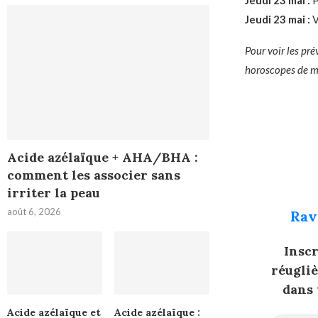
Jeudi 23 mai :
P
Jeudi 23 mai :
V
Pour voir les pr
horoscopes de m
Acide azélaïque + AHA/BHA :
comment les associer sans
irriter la peau
août 6, 2026
Rav
Insc
réugli
dans 
Acide azélaïque et
Acide azélaïque :