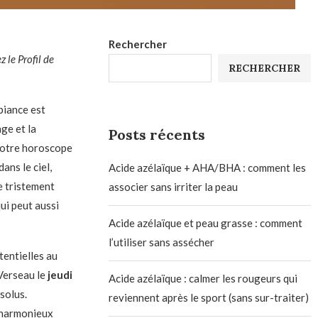
Rechercher
z le
Profil de
RECHERCHER
biance est
ge et la
Posts récents
 votre horoscope
ans le ciel,
Acide azélaïque + AHA/BHA : comment les
le tristement
associer sans irriter la peau
ui peut aussi
Acide azélaïque et peau grasse : comment
l’utiliser sans assécher
entielles au
Verseau le
jeudi
Acide azélaïque : calmer les rougeurs qui
solus.
reviennent après le sport (sans sur-traiter)
t harmonieux