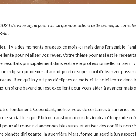
2024 de votre signe
pour voir ce qui vous attend cette année, ou consulte
élier.
ier
. Il y a des moments orageux ce mois-ci, mais dans l’ensemble, l’am
llente pour réaliser vos rêves. Votre thème pour mai est le réseauta
e résultats principalement dans votre vie professionnelle. En avril,
une éclipse qui, même s’il aurait pu être super cool d’observer passer d
rveux. Bien qu’il n’y ait pas d’éclipses ce mois-ci, le soleil entre dans 
, un signe bavard qui est excellent pour vous aider à avancer mais q
otre fondement. Cependant, méfiez-vous de certaines bizarreries pot
ercle social lorsque Pluton transformateur deviendra rétrograde en 
it pourrait rouvrir d’anciennes blessures et attiser des conflits non ré
e planète dirigeante, la guerrière Mars, forme un sextile (un aspec