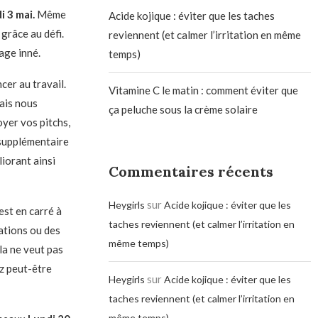
 3 mai.
Même
Acide kojique : éviter que les taches
grâce au défi.
reviennent (et calmer l’irritation en même
age inné.
temps)
cer au travail.
Vitamine C le matin : comment éviter que
mais nous
ça peluche sous la crème solaire
yer vos pitchs,
supplémentaire
iorant ainsi
Commentaires récents
sur
Heygirls
Acide kojique : éviter que les
est en carré à
taches reviennent (et calmer l’irritation en
ations ou des
même temps)
la ne veut pas
ez peut-être
sur
Heygirls
Acide kojique : éviter que les
taches reviennent (et calmer l’irritation en
même temps)