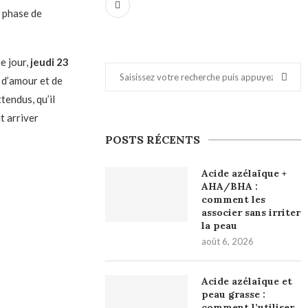
a phase de
e jour,
jeudi 23
 d’amour et de
tendus, qu’il
t arriver
POSTS RÉCENTS
Acide azélaïque +
AHA/BHA :
comment les
associer sans irriter
la peau
août 6, 2026
Acide azélaïque et
peau grasse :
comment l’utiliser