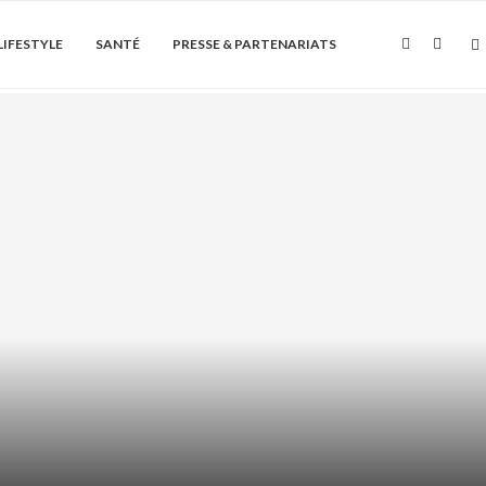
LIFESTYLE
SANTÉ
PRESSE & PARTENARIATS
Soin de la peau
QUE ET PEAU GRASSE : COMMENT
L’UTILISER...
août 5, 2026
0 Commentaire