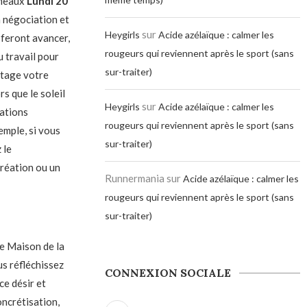
émeaux
Lundi 20
a négociation et
sur
Heygirls
Acide azélaïque : calmer les
 feront avancer,
rougeurs qui reviennent après le sport (sans
u travail pour
sur-traiter)
ntage votre
s que le soleil
sur
Heygirls
Acide azélaïque : calmer les
rations
rougeurs qui reviennent après le sport (sans
emple, si vous
sur-traiter)
 le
création ou un
Runnermania
sur
Acide azélaïque : calmer les
rougeurs qui reviennent après le sport (sans
sur-traiter)
9e Maison de la
us réfléchissez
CONNEXION SOCIALE
ce désir et
oncrétisation,