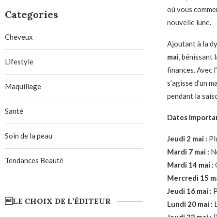
où vous commenc
Categories
nouvelle lune.
Cheveux
Ajoutant à la d
mai
, bénissant 
Lifestyle
finances. Avec l
s’agisse d’un m
Maquillage
pendant la sais
Santé
Dates importan
Soin de la peau
Jeudi 2 mai :
Pl
Mardi 7 mai :
No
Tendances Beauté
Mardi 14 mai :
C
Mercredi 15 ma
Jeudi 16 mai :
P
LE CHOIX DE L’ÉDITEUR
Lundi 20 mai :
L