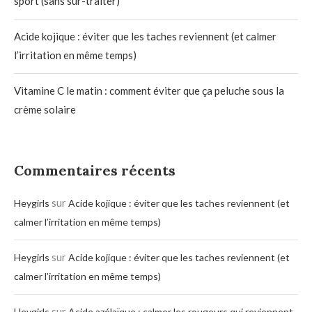
sport (sans sur-traiter)
Acide kojique : éviter que les taches reviennent (et calmer
l’irritation en même temps)
Vitamine C le matin : comment éviter que ça peluche sous la
crème solaire
Commentaires récents
sur
Heygirls
Acide kojique : éviter que les taches reviennent (et
calmer l’irritation en même temps)
sur
Heygirls
Acide kojique : éviter que les taches reviennent (et
calmer l’irritation en même temps)
sur
Heygirls
Acide azélaïque : calmer les rougeurs qui reviennent