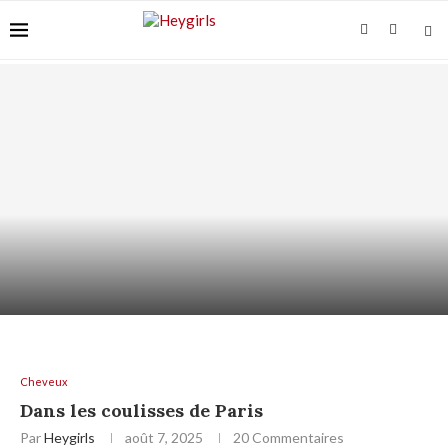
ACIDE AZÉLAÏQUE ET “ACNÉ FONGIQUE” :
POURQUOI ÇA...
Cheveux
Dans les coulisses de Paris
Par
Heygirls
août 7, 2025
20 Commentaires