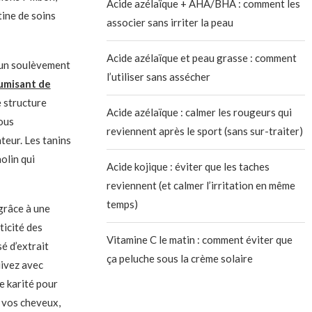
Acide azélaïque + AHA/BHA : comment les
tine de soins
associer sans irriter la peau
Acide azélaïque et peau grasse : comment
t un soulèvement
l’utiliser sans assécher
umisant de
 structure
Acide azélaïque : calmer les rougeurs qui
ous
reviennent après le sport (sans sur-traiter)
teur. Les tanins
olin qui
Acide kojique : éviter que les taches
reviennent (et calmer l’irritation en même
temps)
grâce à une
ticité des
Vitamine C le matin : comment éviter que
sé d’extrait
ça peluche sous la crème solaire
uivez avec
e karité pour
e vos cheveux,