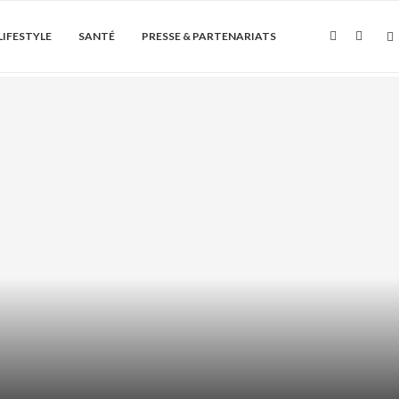
LIFESTYLE
SANTÉ
PRESSE & PARTENARIATS
Soin de la peau
QUE ET PEAU GRASSE : COMMENT
L’UTILISER...
août 5, 2026
0 Commentaire