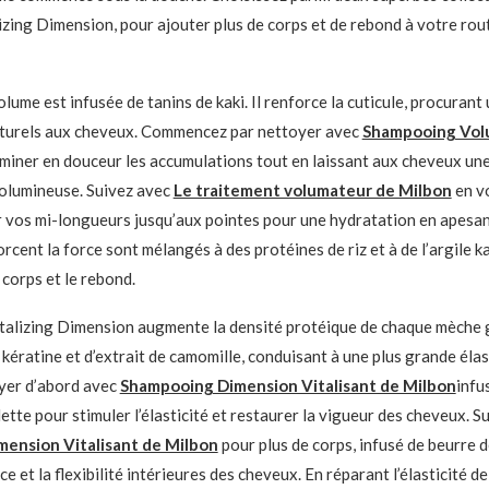
izing Dimension, pour ajouter plus de corps et de rebond à votre rou
lume est infusée de tanins de kaki. Il renforce la cuticule, procuran
aturels aux cheveux. Commencez par nettoyer avec
Shampooing Vol
miner en douceur les accumulations tout en laissant aux cheveux une
volumineuse. Suivez avec
Le traitement volumateur de Milbon
en v
 vos mi-longueurs jusqu’aux pointes pour une hydratation en apesan
orcent la force sont mélangés à des protéines de riz et à de l’argile ka
 corps et le rebond.
italizing Dimension augmente la densité protéique de chaque mèche 
kératine et d’extrait de camomille, conduisant à une plus grande élas
yer d’abord avec
Shampooing Dimension Vitalisant de Milbon
infu
ette pour stimuler l’élasticité et restaurer la vigueur des cheveux. S
mension Vitalisant de Milbon
pour plus de corps, infusé de beurre d
ce et la flexibilité intérieures des cheveux. En réparant l’élasticité d