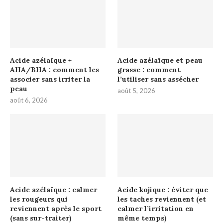
Acide azélaïque +
Acide azélaïque et peau
AHA/BHA : comment les
grasse : comment
associer sans irriter la
l’utiliser sans assécher
peau
août 5, 2026
août 6, 2026
Acide azélaïque : calmer
Acide kojique : éviter que
les rougeurs qui
les taches reviennent (et
reviennent après le sport
calmer l’irritation en
(sans sur-traiter)
même temps)