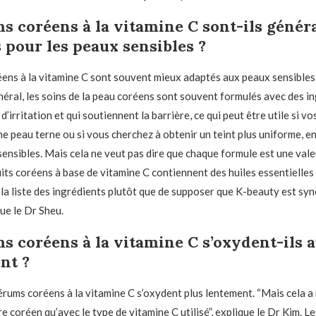
s coréens à la vitamine C sont-ils géné
 pour les peaux sensibles ?
ens à la vitamine C sont souvent mieux adaptés aux peaux sensibles
néral, les soins de la peau coréens sont souvent formulés avec des i
 d’irritation et qui soutiennent la barrière, ce qui peut être utile si 
e peau terne ou si vous cherchez à obtenir un teint plus uniforme, en
sensibles. Mais cela ne veut pas dire que chaque formule est une vale
its coréens à base de vitamine C contiennent des huiles essentielles
 la liste des ingrédients plutôt que de supposer que K-beauty est s
ue le Dr Sheu.
s coréens à la vitamine C s’oxydent-ils a
nt ?
ums coréens à la vitamine C s’oxydent plus lentement. “Mais cela a 
tre coréen qu’avec le type de vitamine C utilisé”, explique le Dr Kim. L