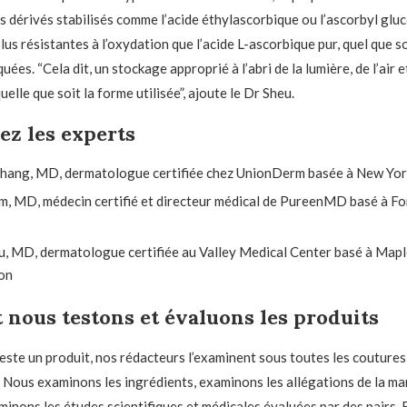
s dérivés stabilisés comme l’acide éthylascorbique ou l’ascorbyl glu
us résistantes à l’oxydation que l’acide L-ascorbique pur, quel que so
quées. “Cela dit, un stockage approprié à l’abri de la lumière, de l’air e
uelle que soit la forme utilisée”, ajoute le Dr Sheu.
z les experts
 Chang, MD, dermatologue certifiée chez UnionDerm basée à New Yor
im, MD, médecin certifié et directeur médical de PureenMD basé à Fo
u, MD, dermatologue certifiée au Valley Medical Center basé à Maple
on
nous testons et évaluons les produits
este un produit, nos rédacteurs l’examinent sous toutes les coutures
. Nous examinons les ingrédients, examinons les allégations de la mar
minons les études scientifiques et médicales évaluées par des pairs. 