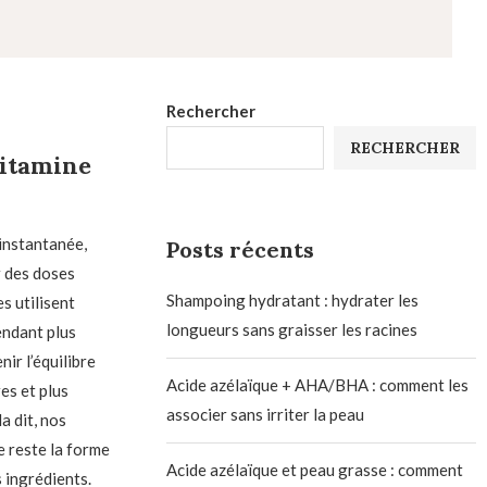
Rechercher
RECHERCHER
vitamine
 instantanée,
Posts récents
r des doses
Shampoing hydratant : hydrater les
s utilisent
longueurs sans graisser les racines
endant plus
ir l’équilibre
Acide azélaïque + AHA/BHA : comment les
es et plus
associer sans irriter la peau
a dit, nos
e reste la forme
Acide azélaïque et peau grasse : comment
s ingrédients.