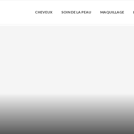
CHEVEUX
SOIN DE LA PEAU
MAQUILLAGE
DRATER LES
ACIDE AZÉLA
SER...