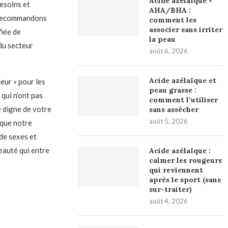
Acide azélaïque +
esoins et
AHA/BHA :
s recommandons
comment les
associer sans irriter
fiée de
la peau
 du secteur
août 6, 2026
Acide azélaïque et
leur » pour les
peau grasse :
 qui n’ont pas
comment l’utiliser
 digne de votre
sans assécher
août 5, 2026
 que notre
de sexes et
eauté qui entre
Acide azélaïque :
calmer les rougeurs
qui reviennent
après le sport (sans
sur-traiter)
août 4, 2026