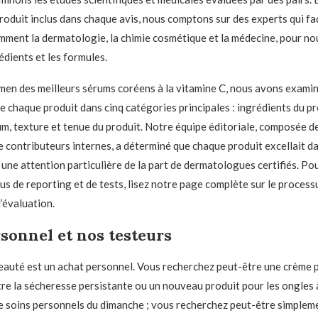
roduit inclus dans chaque avis, nous comptons sur des experts qui f
ment la dermatologie, la chimie cosmétique et la médecine, pour nou
rédients et les formules.
en des meilleurs sérums coréens à la vitamine C, nous avons examin
 chaque produit dans cinq catégories principales : ingrédients du pr
fum, texture et tenue du produit. Notre équipe éditoriale, composée d
e contributeurs internes, a déterminé que chaque produit excellait d
 une attention particulière de la part de dermatologues certifiés. Pou
s de reporting et de tests, lisez notre page complète sur le processu
’évaluation.
sonnel et nos testeurs
eauté est un achat personnel. Vous recherchez peut-être une crème p
tre la sécheresse persistante ou un nouveau produit pour les ongles 
e soins personnels du dimanche ; vous recherchez peut-être simpleme