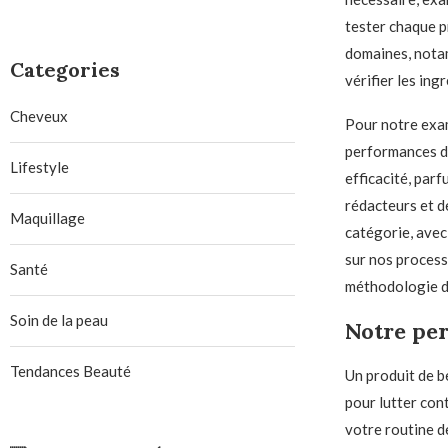
tester chaque p
domaines, notam
Categories
vérifier les ing
Cheveux
Pour notre exam
performances de
Lifestyle
efficacité, par
rédacteurs et d
Maquillage
catégorie, avec
sur nos processu
Santé
méthodologie d
Soin de la peau
Notre per
Tendances Beauté
Un produit de b
pour lutter con
votre routine d