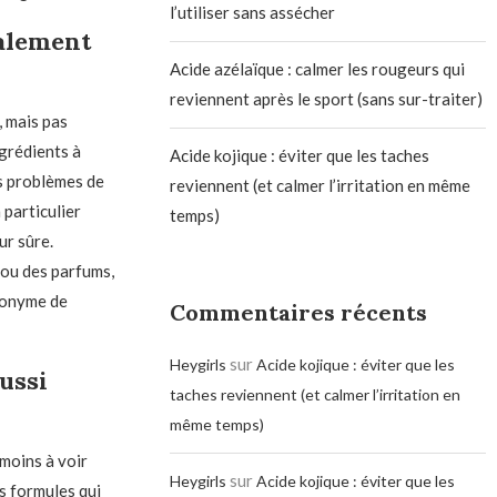
l’utiliser sans assécher
ralement
Acide azélaïque : calmer les rougeurs qui
reviennent après le sport (sans sur-traiter)
, mais pas
ngrédients à
Acide kojique : éviter que les taches
vos problèmes de
reviennent (et calmer l’irritation en même
 particulier
temps)
ur sûre.
 ou des parfums,
ynonyme de
Commentaires récents
sur
Heygirls
Acide kojique : éviter que les
ussi
taches reviennent (et calmer l’irritation en
même temps)
moins à voir
sur
Heygirls
Acide kojique : éviter que les
es formules qui