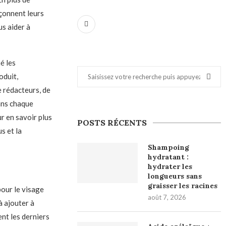
açonnent leurs
s aider à
é les
oduit,
e rédacteurs, de
ans chaque
r en savoir plus
POSTS RÉCENTS
s et la
Shampoing
hydratant :
hydrater les
longueurs sans
graisser les racines
our le visage
août 7, 2026
à ajouter à
nt les derniers