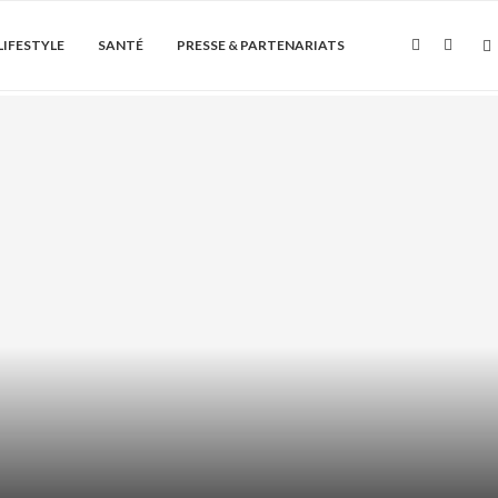
LIFESTYLE
SANTÉ
PRESSE & PARTENARIATS
Soin de la peau
ÏQUE + AHA/BHA : COMMENT LES
ASSOCIER...
août 6, 2026
0 Commentaire