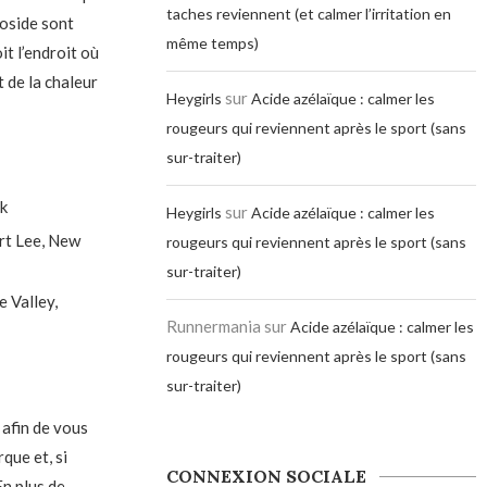
taches reviennent (et calmer l’irritation en
coside sont
même temps)
it l’endroit où
t de la chaleur
sur
Heygirls
Acide azélaïque : calmer les
rougeurs qui reviennent après le sport (sans
sur-traiter)
k
sur
Heygirls
Acide azélaïque : calmer les
rt Lee, New
rougeurs qui reviennent après le sport (sans
sur-traiter)
 Valley,
Runnermania
sur
Acide azélaïque : calmer les
rougeurs qui reviennent après le sport (sans
sur-traiter)
 afin de vous
que et, si
CONNEXION SOCIALE
En plus de