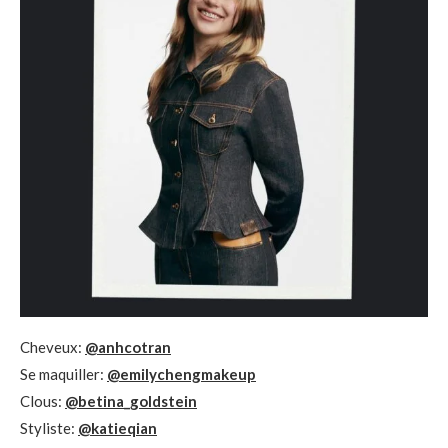
Cheveux:
@anhcotran
Se maquiller:
@emilychengmakeup
Clous:
@betina_goldstein
Styliste:
@katieqian