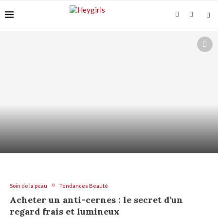
ACIDE AZÉLAÏQUE ET “ACNÉ FONGIQUE” :
POURQUOI ÇA...
Soin de la peau
Tendances Beauté
Acheter un anti-cernes : le secret d’un
regard frais et lumineux