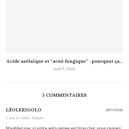
Acide azélaïque et “acné fongique” : pourquoi ça...
août 9, 2026
5 COMMENTAIRES
LÉOLERIGOLO
RÉPONDRE
juin 17, 2026 - 9:26 pm
N’oubliez pas, si votre anti-cernes est trop clair, vous risquez