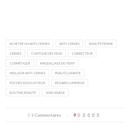
ACHETER UN ANTI-CERNES
ANTI-CERNES
BEAUTÉ FEMME
CERNES
CONTOUR DES YEUX
CORRECTEUR
COSMÉTIQUE
MAQUILLAGE DU TEINT
MEILLEUR ANTI-CERNES
PEAU ÉCLATANTE
POCHES SOUS LES YEUX
REGARD LUMINEUX
ROUTINE BEAUTÉ
SOIN VISAGE
5 Commentaires
0