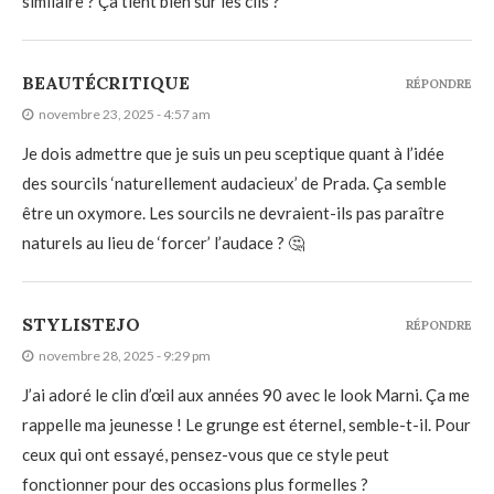
similaire ? Ça tient bien sur les cils ?
BEAUTÉCRITIQUE
RÉPONDRE
novembre 23, 2025 - 4:57 am
Je dois admettre que je suis un peu sceptique quant à l’idée
des sourcils ‘naturellement audacieux’ de Prada. Ça semble
être un oxymore. Les sourcils ne devraient-ils pas paraître
naturels au lieu de ‘forcer’ l’audace ? 🤔
STYLISTEJO
RÉPONDRE
novembre 28, 2025 - 9:29 pm
J’ai adoré le clin d’œil aux années 90 avec le look Marni. Ça me
rappelle ma jeunesse ! Le grunge est éternel, semble-t-il. Pour
ceux qui ont essayé, pensez-vous que ce style peut
fonctionner pour des occasions plus formelles ?