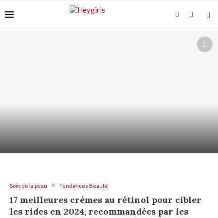
ACIDE AZÉLAÏQUE ET “ACNÉ FONGIQUE” :
POURQUOI ÇA...
Soin de la peau
Tendances Beauté
17 meilleures crèmes au rétinol pour cibler
les rides en 2024, recommandées par les