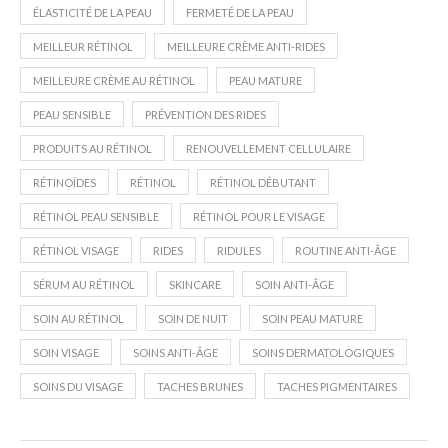
ÉLASTICITÉ DE LA PEAU
FERMETÉ DE LA PEAU
MEILLEUR RÉTINOL
MEILLEURE CRÈME ANTI-RIDES
MEILLEURE CRÈME AU RÉTINOL
PEAU MATURE
PEAU SENSIBLE
PRÉVENTION DES RIDES
PRODUITS AU RÉTINOL
RENOUVELLEMENT CELLULAIRE
RÉTINOÏDES
RÉTINOL
RÉTINOL DÉBUTANT
RÉTINOL PEAU SENSIBLE
RÉTINOL POUR LE VISAGE
RÉTINOL VISAGE
RIDES
RIDULES
ROUTINE ANTI-ÂGE
SÉRUM AU RÉTINOL
SKINCARE
SOIN ANTI-ÂGE
SOIN AU RÉTINOL
SOIN DE NUIT
SOIN PEAU MATURE
SOIN VISAGE
SOINS ANTI-ÂGE
SOINS DERMATOLOGIQUES
SOINS DU VISAGE
TACHES BRUNES
TACHES PIGMENTAIRES