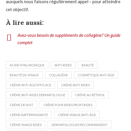
auxquels nous faisons régulièrement appel – pour atteindre
cet objectif.
À lire aussi:
Avez-vous besoin de suppléments de collagène? Un guide
complet
ACIDE HYALURONIQUE
ANTI-RIDES
BEAUTÉ
BEAUTÉ DU VISAGE
COLLAGÈNE
COSMÉTIQUE ANTI-ÂGE
CRÈME ANTI-ÂGE EFFICACE
CRÈME ANTI-RIDES
CRÈME ANTI-RIDES DERMATOLOGUE
CRÈME AU RÉTINOL
CRÈME DE NUIT
CRÈME POUR RIDES PROFONDES
CRÈME RAFFERMISSANTE
CRÈME VISAGE ANTI-ÂGE
CRÈME VISAGE RIDES
DERMATOLOGUES RECOMMANDENT