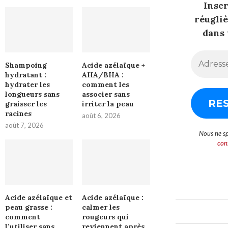
Insc
réugli
dans 
Shampoing
Acide azélaïque +
hydratant :
AHA/BHA :
hydrater les
comment les
longueurs sans
associer sans
graisser les
irriter la peau
racines
août 6, 2026
août 7, 2026
Nous ne s
conf
Acide azélaïque et
Acide azélaïque :
peau grasse :
calmer les
comment
rougeurs qui
l’utiliser sans
reviennent après