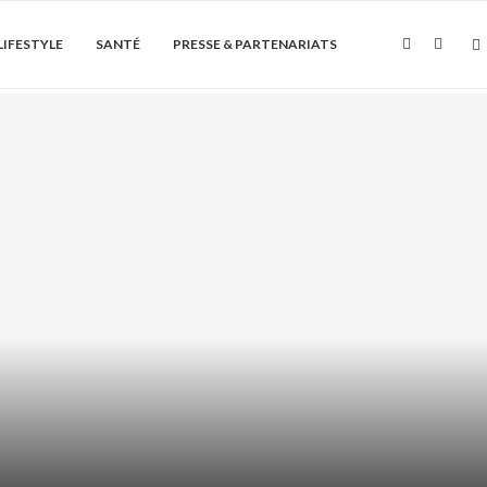
LIFESTYLE
SANTÉ
PRESSE & PARTENARIATS
Soin de la peau
 HYDRATANT : HYDRATER LES
EURS SANS GRAISSER...
août 7, 2026
0 Commentaire