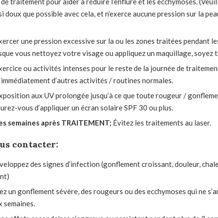
de traitement pour aider à réduire l’enflure et les ecchymoses. (Veui
si doux que possible avec cela, et n’exerce aucune pression sur la pe
ercer une pression excessive sur la ou les zones traitées pendant le
sque vous nettoyez votre visage ou appliquez un maquillage, soyez t
ercice ou activités intenses pour le reste de la journée de traiteme
immédiatement d’autres activités / routines normales.
position aux UV prolongée jusqu’à ce que toute rougeur / gonflemen
urez-vous d’appliquer un écran solaire SPF 30 ou plus.
es semaines après
TRAITEMENT;
Évitez les traitements au laser.
us contacter:
veloppez des signes d’infection (gonflement croissant, douleur, cha
nt)
vez un gonflement sévère, des rougeurs ou des ecchymoses qui ne s’a
x semaines.