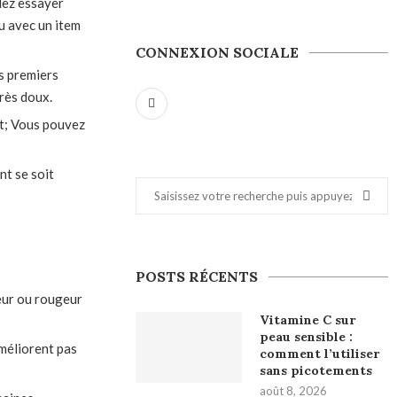
llez essayer
au avec un item
CONNEXION SOCIALE
s premiers
rès doux.
nt; Vous pouvez
t se soit
POSTS RÉCENTS
leur ou rougeur
Vitamine C sur
peau sensible :
méliorent pas
comment l’utiliser
sans picotements
août 8, 2026