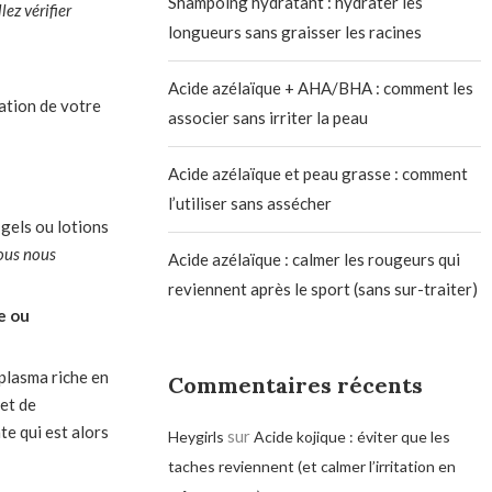
Shampoing hydratant : hydrater les
ez vérifier
longueurs sans graisser les racines
Acide azélaïque + AHA/BHA : comment les
ation de votre
associer sans irriter la peau
Acide azélaïque et peau grasse : comment
l’utiliser sans assécher
gels ou lotions
nous nous
Acide azélaïque : calmer les rougeurs qui
reviennent après le sport (sans sur-traiter)
e ou
plasma riche en
Commentaires récents
et de
e qui est alors
sur
Heygirls
Acide kojique : éviter que les
taches reviennent (et calmer l’irritation en