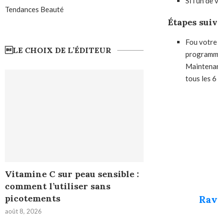
Si l’un de
Tendances Beauté
Étapes sui
F
ou votre
LE CHOIX DE L’ÉDITEUR
programm
Maintenanc
tous les 6
Vitamine C sur peau sensible :
comment l’utiliser sans
picotements
Rav
août 8, 2026