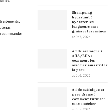
maines.
Shampoing
hydratant :
traitements,
hydrater les
longueurs sans
obtenus.
graisser les racines
 recommandés
août 7, 2026
Acide azélaïque +
AHA/BHA :
comment les
associer sans irriter
la peau
août 6, 2026
Acide azélaïque et
peau grasse :
comment l’utiliser
sans assécher
août 5, 2026