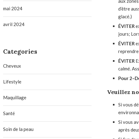
aux zones 
mai 2024
d’être aus
glacé.)
avril 2024
ÉVITER
ex
jours; Lor
ÉVITER
ex
Categories
reprendre 
ÉVITER
Ex
Cheveux
calmé. Ass
Pour
2
–
D
Lifestyle
Veuillez no
Maquillage
Si vous dé
environna
Santé
Si vous a
Soin de la peau
après deu