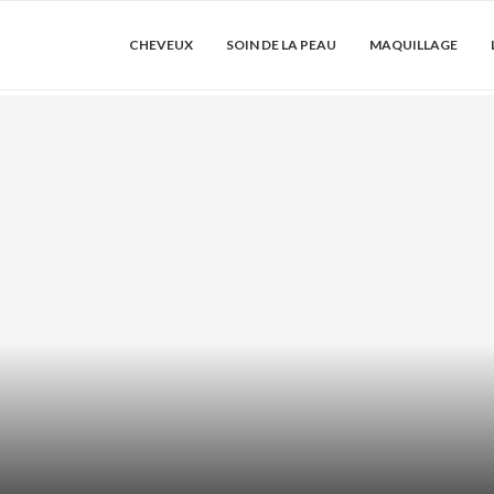
CHEVEUX
SOIN DE LA PEAU
MAQUILLAGE
LE : COMMENT
SHAMPOING
LONGU