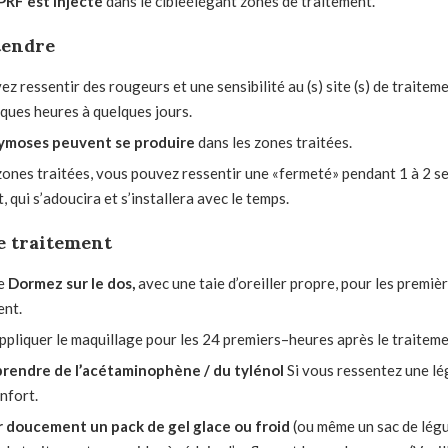
PRF est injecté
dans
le
cible
élégant
zones de traitement
.
tendre
z ressentir des rougeurs et une sensibilité au (s) site (s) de traitem
ques heures à quelques jours.
ymoses peuvent se produire
dans les zones traitées.
zones traitées, vous pouvez ressentir une «fermeté» pendant 1 à 2 s
, qui s’adoucira et s’installera avec le temps.
e traitement
de
Dormez sur le dos,
avec une taie d’oreiller propre, pour les premiè
ent.
ppliquer le maquillage pour les 24 premiers
–
heures après le traiteme
prendre de l’acétaminophène / du tylénol
Si vous ressentez une lég
nfort.
 doucement un pack de gel glace ou froid
(ou même un sac de lég