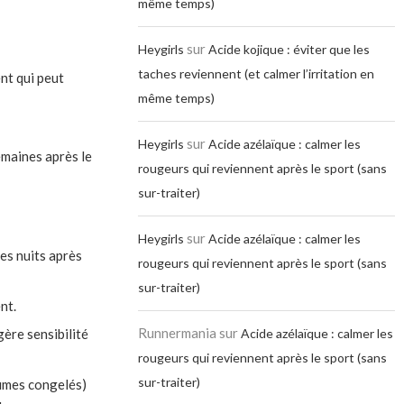
même temps)
sur
Heygirls
Acide kojique : éviter que les
taches reviennent (et calmer l’irritation en
ent qui peut
même temps)
sur
Heygirls
Acide azélaïque : calmer les
emaines après le
rougeurs qui reviennent après le sport (sans
sur-traiter)
sur
Heygirls
Acide azélaïque : calmer les
res nuits après
rougeurs qui reviennent après le sport (sans
sur-traiter)
nt.
Runnermania
sur
ère sensibilité
Acide azélaïque : calmer les
rougeurs qui reviennent après le sport (sans
sur-traiter)
umes congelés)