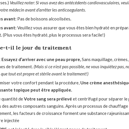
ses.)
Veuillez noter:
Si vous avez des antécédents cardiovasculaires, veuill
votre médecin avant d’arrêter les anticoagulants.
s avant
:
Pas de boissons alcoolisées
.
s avant
:
Veuillez vous assurer que vous êtes bien hydraté en prépar
t
.
(Plus vous êtes hydraté, plus le processus sera facile!)
e-t-il le jour du traitement
t
Essayez d’arriver avec une peau propre,
Sans maquillage, crèmes, 
nes de traitement.
(Mais si ce n’est pas possible, ne vous inquiétez pas, 
que tout est propre et stérile avant le traitement!)
miser votre confort pendant la procédure,
Une crème anesthésiqu
sante topique peut être appliquée.
e quantité de
Votre sang sera prélevé
et centrifugé pour séparer le 
s des autres composants sanguins. Après un processus de chauffage 
ement, les facteurs de croissance forment une substance rajeunissant
re injectée