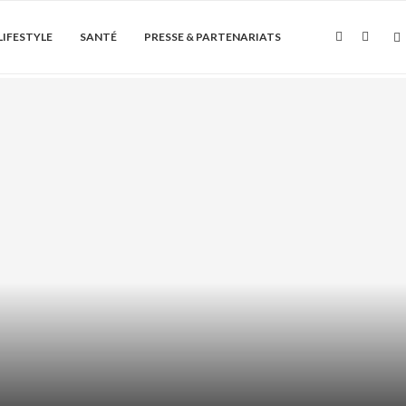
LIFESTYLE
SANTÉ
PRESSE & PARTENARIATS
Soin de la peau
 HYDRATANT : HYDRATER LES
EURS SANS GRAISSER...
août 7, 2026
0 Commentaire