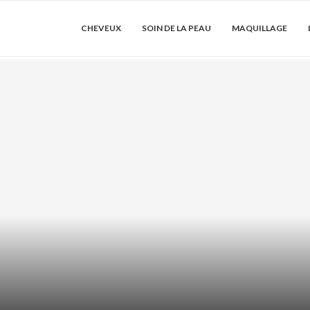
CHEVEUX
SOIN DE LA PEAU
MAQUILLAGE
LE : COMMENT
SHAMPOING
LONGU