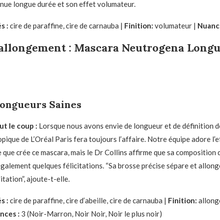
enue longue durée et son effet volumateur.
s :
cire de paraffine, cire de carnauba |
Finition:
volumateur |
Nuance
allongement :
Mascara Neutrogena Longu
ongueurs Saines
t le coup :
Lorsque nous avons envie de longueur et de définition de
pique de L’Oréal Paris fera toujours l’affaire. Notre équipe adore l’
e que crée ce mascara, mais le Dr Collins affirme que sa composition 
galement quelques félicitations. “Sa brosse précise sépare et allonge
itation”, ajoute-t-elle.
s :
cire de paraffine, cire d’abeille, cire de carnauba |
Finition:
allong
nces :
3 (Noir-Marron, Noir Noir, Noir le plus noir)