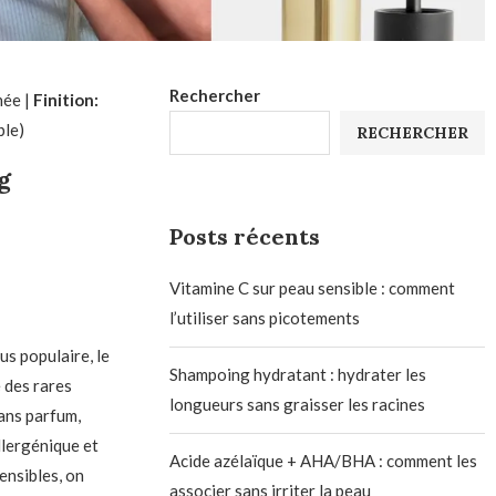
Rechercher
née |
Finition:
ble)
RECHERCHER
g
Posts récents
Vitamine C sur peau sensible : comment
l’utiliser sans picotements
s populaire, le
Shampoing hydratant : hydrater les
 des rares
longueurs sans graisser les racines
ans parfum,
llergénique et
Acide azélaïque + AHA/BHA : comment les
sensibles, on
associer sans irriter la peau