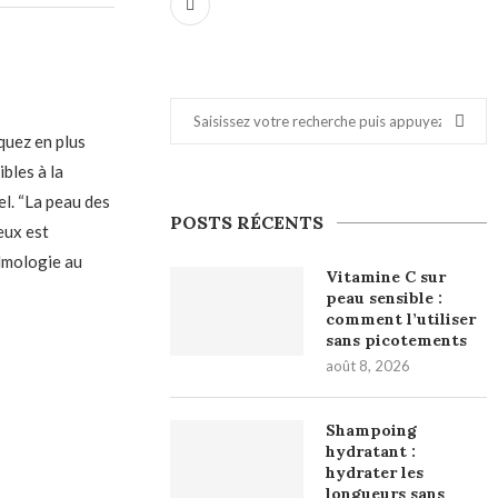
quez en plus
bles à la
el. “La peau des
POSTS RÉCENTS
eux est
almologie au
Vitamine C sur
peau sensible :
comment l’utiliser
sans picotements
août 8, 2026
Shampoing
hydratant :
hydrater les
longueurs sans