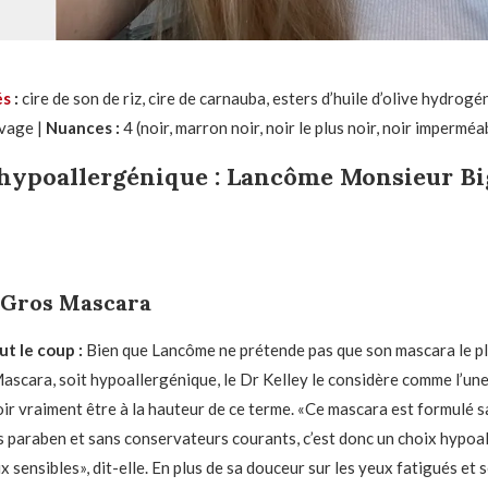
és
:
cire de son de riz, cire de carnauba, esters d’huile d’olive hydrogé
evage |
Nuances :
4 (noir, marron noir, noir le plus noir, noir imperméa
hypoallergénique :
Lancôme Monsieur Bi
 Gros Mascara
t le coup :
Bien que Lancôme ne prétende pas que son mascara le plu
scara, soit hypoallergénique, le Dr Kelley le considère comme l’une
ir vraiment être à la hauteur de ce terme. «Ce mascara est formulé s
ns paraben et sans conservateurs courants, c’est donc un choix hypoa
x sensibles», dit-elle. En plus de sa douceur sur les yeux fatigués et 