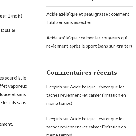
Acide azélaïque et peau grasse : comment
s :
1 (noir)
l’utiliser sans assécher
eurs
Acide azélaïque : calmer les rougeurs qui
reviennent après le sport (sans sur-traiter)
Commentaires récents
s sourcils, le
effet vaporeux
sur
Heygirls
Acide kojique : éviter que les
douce et sans
taches reviennent (et calmer l’irritation en
 les cils sans
même temps)
sur
Heygirls
Acide kojique : éviter que les
ement,
taches reviennent (et calmer l’irritation en
même temps)