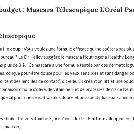
budget :
Mascara Télescopique L’Oréal Pa
élescopique
t le coup :
Vous voulez une formule efficace qui ne coûtera pas plu
e bureau ? Le Dr Kelley suggère le mascara Neutrogena Healthy Long
s plus de 8 $. “Ce mascara a une formule testée par des dermatologu
s, conçue pour être douce pour les yeux sensibles et sans danger po
rtent des lentilles de contact”, dit-elle. En créant un lift et une bou
mbinaison d’huile d’olive, de vitamine E et de protéines de riz de Neu
que cil pour une sensation plus douce et un aspect plus épais, même 
s :
huile d’olive, vitamine E, protéines de riz |
Finition:
allongement, li
ir, marron)