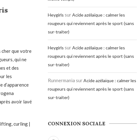
ris
sur
Heygirls
Acide azélaïque : calmer les
rougeurs qui reviennent après le sport (sans
sur-traiter)
sur
Heygirls
Acide azélaïque : calmer les
s cher que votre
rougeurs qui reviennent après le sport (sans
ueurs, qui ne
sur-traiter)
es et des
ur les
Runnermania
sur
Acide azélaïque : calmer les
cle d’apparence
rougeurs qui reviennent après le sport (sans
trogena
sur-traiter)
après avoir lavé
CONNEXION SOCIALE
fting, curling |