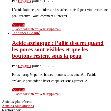
Par
Heygirls
juillet 31, 2026
L’acide kojique peut aider sur les taches, mais il peut vite irriter une
peau réactive. Voici comment l’intégrer …
Voir plus
0
Facebook
Pinterest
Whatsapp
Email
Tendances Beauté
Acide azélaïque : l’allié discret quand
les pores sont visibles et que les
boutons restent sous la peau
Par
Heygirls
juillet 30, 2026
Pores marqués, petites bosses, boutons sous-cutanés : l’acide
azélaïque peut aider à lisser et apaiser sans agresser. À …
Voir plus
0
Facebook
Pinterest
Whatsapp
Email
Articles plus récents
Articles plus anciens
Rechercher