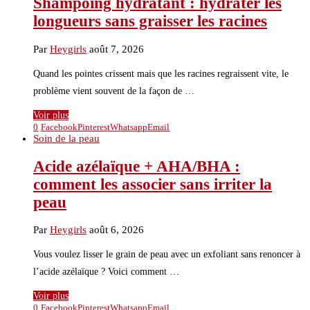
Shampoing hydratant : hydrater les
longueurs sans graisser les racines
Par
Heygirls
août 7, 2026
Quand les pointes crissent mais que les racines regraissent vite, le
problème vient souvent de la façon de …
Voir plus
0
Facebook
Pinterest
Whatsapp
Email
Soin de la peau
Acide azélaïque + AHA/BHA :
comment les associer sans irriter la
peau
Par
Heygirls
août 6, 2026
Vous voulez lisser le grain de peau avec un exfoliant sans renoncer à
l’acide azélaïque ? Voici comment …
Voir plus
0
Facebook
Pinterest
Whatsapp
Email