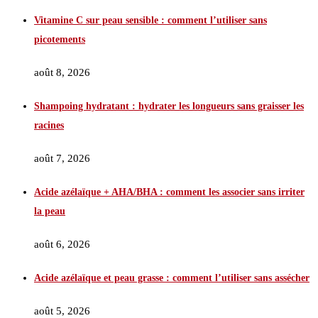
Vitamine C sur peau sensible : comment l’utiliser sans
picotements
août 8, 2026
Shampoing hydratant : hydrater les longueurs sans graisser les
racines
août 7, 2026
Acide azélaïque + AHA/BHA : comment les associer sans irriter
la peau
août 6, 2026
Acide azélaïque et peau grasse : comment l’utiliser sans assécher
août 5, 2026