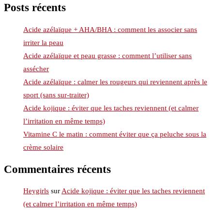
Posts récents
Acide azélaïque + AHA/BHA : comment les associer sans
irriter la peau
Acide azélaïque et peau grasse : comment l’utiliser sans
assécher
Acide azélaïque : calmer les rougeurs qui reviennent après le
sport (sans sur-traiter)
Acide kojique : éviter que les taches reviennent (et calmer
l’irritation en même temps)
Vitamine C le matin : comment éviter que ça peluche sous la
crème solaire
Commentaires récents
Heygirls
sur
Acide kojique : éviter que les taches reviennent
(et calmer l’irritation en même temps)