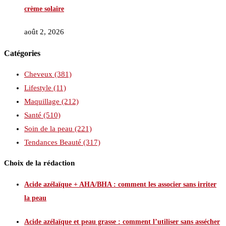
crème solaire
août 2, 2026
Catégories
Cheveux
(381)
Lifestyle
(11)
Maquillage
(212)
Santé
(510)
Soin de la peau
(221)
Tendances Beauté
(317)
Choix de la rédaction
Acide azélaïque + AHA/BHA : comment les associer sans irriter
la peau
Acide azélaïque et peau grasse : comment l’utiliser sans assécher