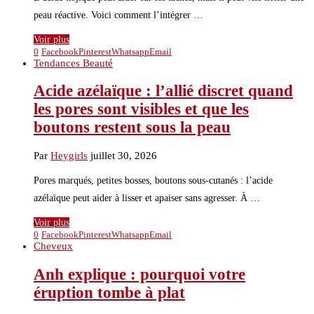
peau réactive. Voici comment l’intégrer …
Voir plus
0
Facebook
Pinterest
Whatsapp
Email
Tendances Beauté
Acide azélaïque : l’allié discret quand
les pores sont visibles et que les
boutons restent sous la peau
Par
Heygirls
juillet 30, 2026
Pores marqués, petites bosses, boutons sous-cutanés : l’acide
azélaïque peut aider à lisser et apaiser sans agresser. À …
Voir plus
0
Facebook
Pinterest
Whatsapp
Email
Cheveux
Anh explique : pourquoi votre
éruption tombe à plat