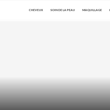
CHEVEUX
SOIN DE LA PEAU
MAQUILLAGE
LE : COMMENT
SHAMPOING
LONGU