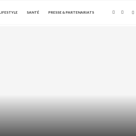
LIFESTYLE
SANTÉ
PRESSE & PARTENARIATS
Soin de la peau
 HYDRATANT : HYDRATER LES
EURS SANS GRAISSER...
août 7, 2026
0 Commentaire