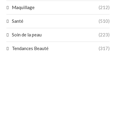
Maquillage
(212)
Santé
(510)
Soin de la peau
(223)
Tendances Beauté
(317)