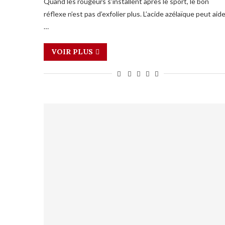
Quand les rougeurs s’installent après le sport, le bon
réflexe n’est pas d’exfolier plus. L’acide azélaïque peut aid
…
VOIR PLUS