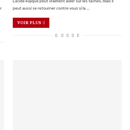
L’acide kojique peut vraiment aider sur les taches, mais il
er
peut aussi se retourner contre vous si la …
VOIR PLUS