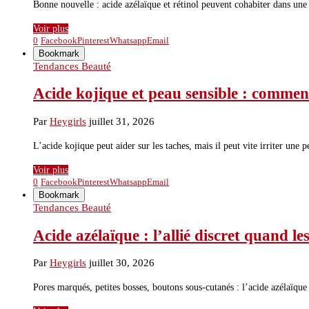
Bonne nouvelle : acide azélaïque et rétinol peuvent cohabiter dans une
Voir plus
0
Facebook
Pinterest
Whatsapp
Email
Bookmark
Tendances Beauté
Acide kojique et peau sensible : comment 
Par
Heygirls
juillet 31, 2026
L’acide kojique peut aider sur les taches, mais il peut vite irriter une
Voir plus
0
Facebook
Pinterest
Whatsapp
Email
Bookmark
Tendances Beauté
Acide azélaïque : l’allié discret quand le
Par
Heygirls
juillet 30, 2026
Pores marqués, petites bosses, boutons sous-cutanés : l’acide azélaïque 