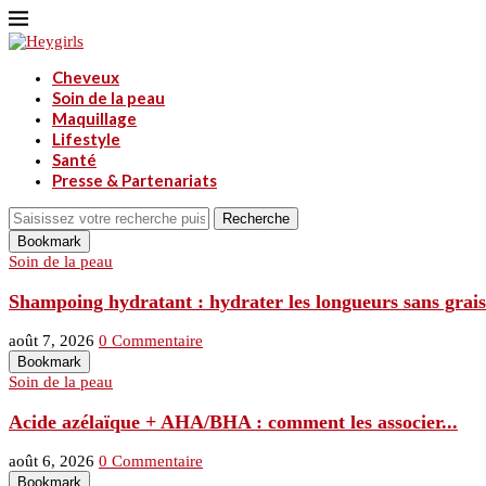
Cheveux
Soin de la peau
Maquillage
Lifestyle
Santé
Presse & Partenariats
Recherche
Bookmark
Soin de la peau
Shampoing hydratant : hydrater les longueurs sans graiss
août 7, 2026
0 Commentaire
Bookmark
Soin de la peau
Acide azélaïque + AHA/BHA : comment les associer...
août 6, 2026
0 Commentaire
Bookmark