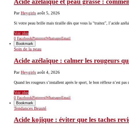
Acide azélaïque et peau grasse : comment
Par
Heygirls
août 5, 2026
Si votre peau brille mais tiraille dès que vous la “traitez”, l’acide azé
Voir plus
0
Facebook
Pinterest
Whatsapp
Email
Bookmark
Soin de la peau
Acide azélaïque : calmer les rougeurs qui
Par
Heygirls
août 4, 2026
Quand les rougeurs s’installent après le sport, le bon réflexe n’est pas
Voir plus
0
Facebook
Pinterest
Whatsapp
Email
Bookmark
Tendances Beauté
Acide kojique : éviter que les taches rev