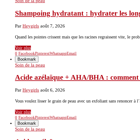
Soin de la peau
Shampoing hydratant : hydrater les long
Par
Heygirls
août 7, 2026
Quand les pointes crissent mais que les racines regraissent vite, le pr
Voir plus
0
Facebook
Pinterest
Whatsapp
Email
Bookmark
Soin de la peau
Acide azélaïque + AHA/BHA : comment les
Par
Heygirls
août 6, 2026
Vous voulez lisser le grain de peau avec un exfoliant sans renoncer à
Voir plus
0
Facebook
Pinterest
Whatsapp
Email
Bookmark
Soin de la peau