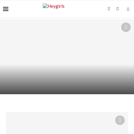
ACIDE AZÉLAÏQUE + AHA/BHA : COMMENT LES
ASSOCIER...