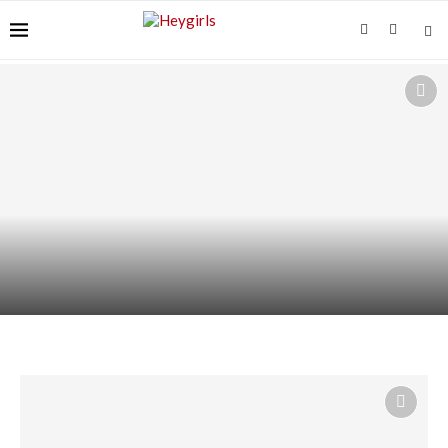
ACIDE AZÉLAÏQUE ET “ACNÉ FONGIQUE” :
POURQUOI ÇA...