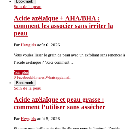
Bookmark
Soin de la peau
Acide azélaïque + AHA/BHA :
comment les associer sans irriter la
peau
Par
Heygirls
août 6, 2026
Vous voulez lisser le grain de peau avec un exfoliant sans renoncer à
l’acide azélaïque ? Voici comment …
Voir plus
0
Facebook
Pinterest
Whatsapp
Email
Bookmark
Soin de la peau
Acide azélaïque et peau grasse :
comment l’utiliser sans assécher
Par
Heygirls
août 5, 2026
Si votre peau brille mais tiraille dès que vous la “traitez”, l’acide