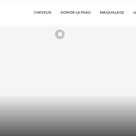
CHEVEUX
SOIN DE LA PEAU
MAQUILLAGE
L
DRATER LES
ACIDE AZÉLA
SER...