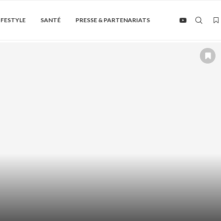
IFESTYLE
SANTÉ
PRESSE & PARTENARIATS
Soin de la peau
ÏQUE + AHA/BHA : COMMENT LES
ASSOCIER...
août 6, 2026
0 Commentaire