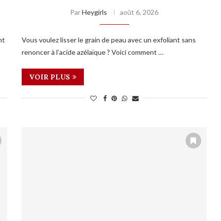
Par
Heygirls
août 6, 2026
nt
Vous voulez lisser le grain de peau avec un exfoliant sans
renoncer à l’acide azélaïque ? Voici comment …
VOIR PLUS