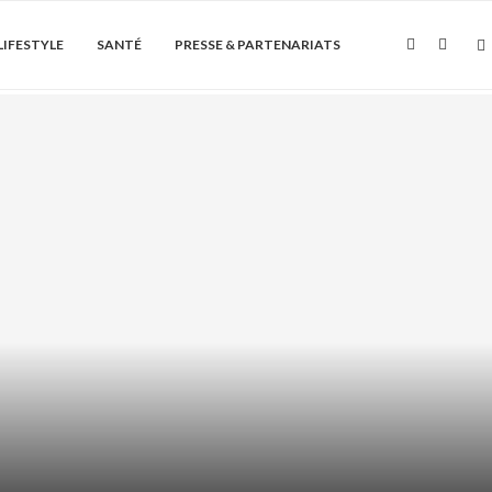
LIFESTYLE
SANTÉ
PRESSE & PARTENARIATS
Soin de la peau
QUE ET PEAU GRASSE : COMMENT
L’UTILISER...
août 5, 2026
0 Commentaire