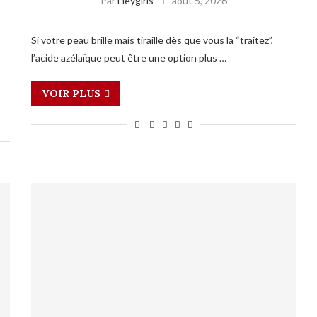
Par
Heygirls
août 5, 2026
Si votre peau brille mais tiraille dès que vous la “traitez”,
l’acide azélaïque peut être une option plus …
VOIR PLUS