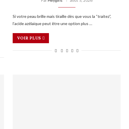
Par
Heygirls
août 5, 2026
Si votre peau brille mais tiraille dès que vous la “traitez”,
l’acide azélaïque peut être une option plus …
VOIR PLUS