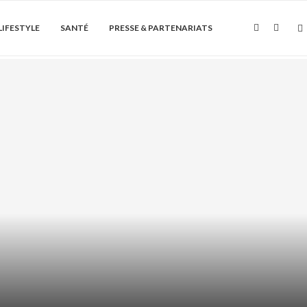
LIFESTYLE
SANTÉ
PRESSE & PARTENARIATS
Soin de la peau
QUE ET PEAU GRASSE : COMMENT
L’UTILISER...
août 5, 2026
0 Commentaire