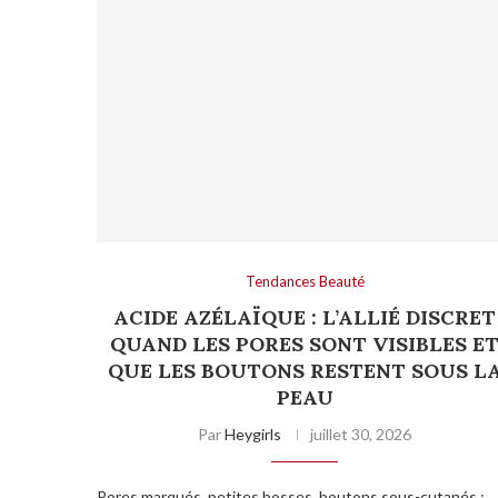
Tendances Beauté
ACIDE AZÉLAÏQUE : L’ALLIÉ DISCRET
QUAND LES PORES SONT VISIBLES E
QUE LES BOUTONS RESTENT SOUS L
PEAU
Par
Heygirls
juillet 30, 2026
Pores marqués, petites bosses, boutons sous-cutanés :