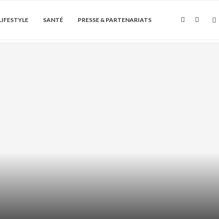
LIFESTYLE
SANTÉ
PRESSE & PARTENARIATS
Soin de la peau
ÏQUE + AHA/BHA : COMMENT LES
ASSOCIER...
août 6, 2026
0 Commentaire