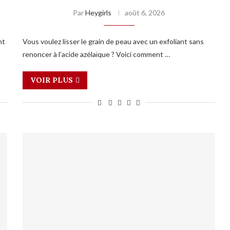
Par
Heygirls
août 6, 2026
nt
Vous voulez lisser le grain de peau avec un exfoliant sans
renoncer à l’acide azélaïque ? Voici comment …
VOIR PLUS