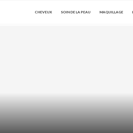
CHEVEUX
SOIN DE LA PEAU
MAQUILLAGE
DRATER LES
ACIDE AZÉLA
SER...