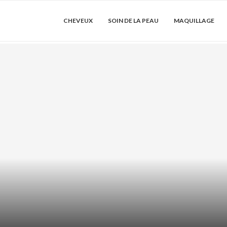
CHEVEUX
SOIN DE LA PEAU
MAQUILLAGE
DRATER LES
ACIDE AZÉLA
SER...