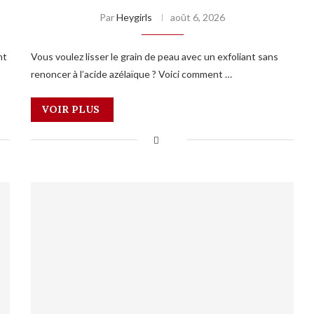
Par
Heygirls
août 6, 2026
nt
Vous voulez lisser le grain de peau avec un exfoliant sans
renoncer à l’acide azélaïque ? Voici comment …
VOIR PLUS