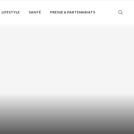
LIFESTYLE
SANTÉ
PRESSE & PARTENARIATS
Soin de la peau
ÏQUE + AHA/BHA : COMMENT LES
ASSOCIER...
août 6, 2026
0 Commentaire