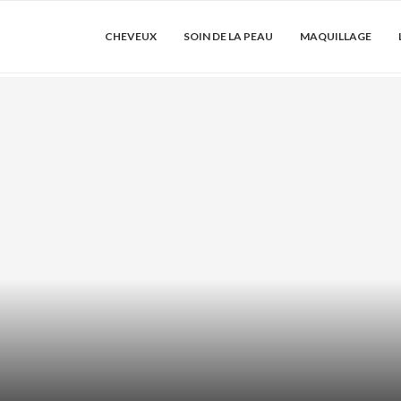
CHEVEUX
SOIN DE LA PEAU
MAQUILLAGE
DRATER LES
ACIDE AZÉLA
SER...