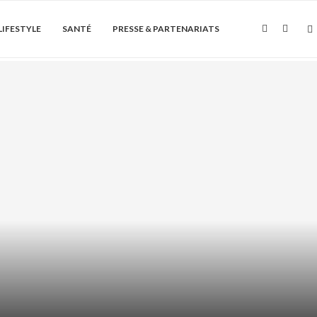
LIFESTYLE
SANTÉ
PRESSE & PARTENARIATS
Soin de la peau
ÏQUE + AHA/BHA : COMMENT LES
ASSOCIER...
août 6, 2026
0 Commentaire