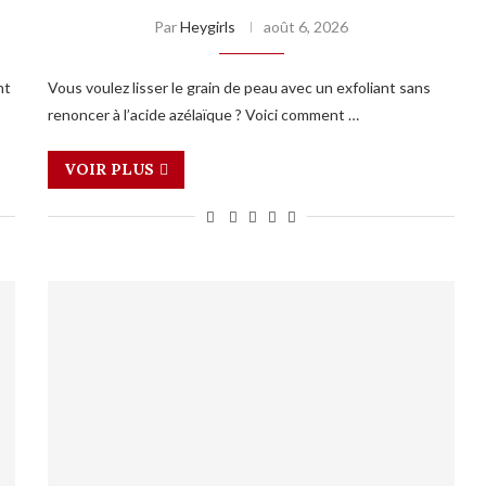
Par
Heygirls
août 6, 2026
nt
Vous voulez lisser le grain de peau avec un exfoliant sans
renoncer à l’acide azélaïque ? Voici comment …
VOIR PLUS