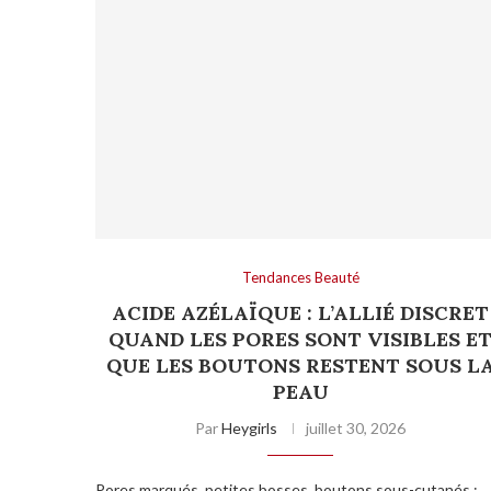
Tendances Beauté
ACIDE AZÉLAÏQUE : L’ALLIÉ DISCRET
QUAND LES PORES SONT VISIBLES E
QUE LES BOUTONS RESTENT SOUS L
PEAU
Par
Heygirls
juillet 30, 2026
Pores marqués, petites bosses, boutons sous-cutanés :