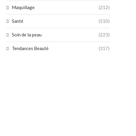
Maquillage
(212)
Santé
(510)
Soin de la peau
(223)
Tendances Beauté
(317)