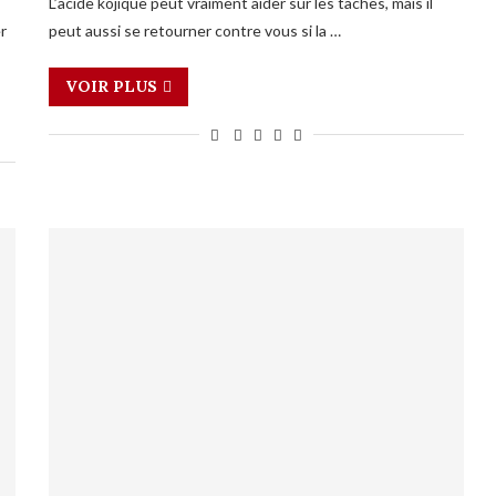
L’acide kojique peut vraiment aider sur les taches, mais il
er
peut aussi se retourner contre vous si la …
VOIR PLUS