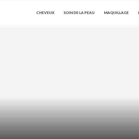
CHEVEUX
SOIN DE LA PEAU
MAQUILLAGE
LE : COMMENT
SHAMPOING
LONGU