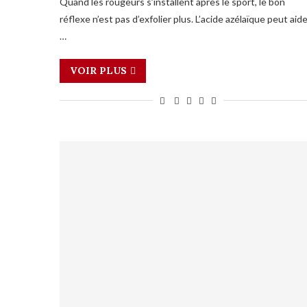
Quand les rougeurs s’installent après le sport, le bon
réflexe n’est pas d’exfolier plus. L’acide azélaïque peut aid
…
VOIR PLUS