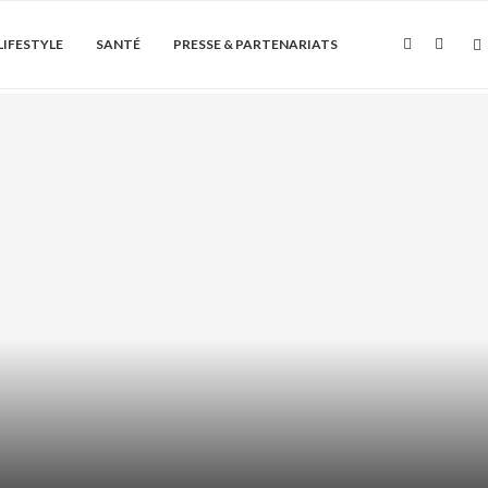
LIFESTYLE
SANTÉ
PRESSE & PARTENARIATS
Soin de la peau
 HYDRATANT : HYDRATER LES
EURS SANS GRAISSER...
août 7, 2026
0 Commentaire